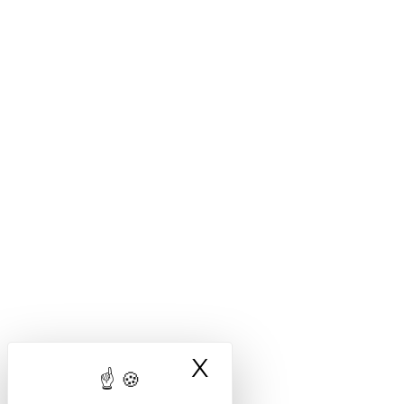
X
Masquer le ba