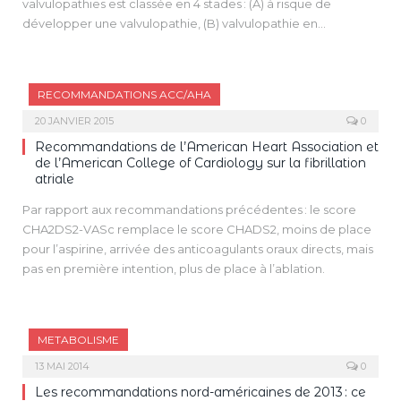
valvulopathies est classée en 4 stades : (A) à risque de
développer une valvulopathie, (B) valvulopathie en
progression, (C) valvulopathie sévère asymptomatique, (D)
valvulopathie sévère symptomatique.
RECOMMANDATIONS ACC/AHA
20 JANVIER 2015
0
Recommandations de l’American Heart Association et
de l’American College of Cardiology sur la fibrillation
atriale
Par rapport aux recommandations précédentes : le score
CHA2DS2-VASc remplace le score CHADS2, moins de place
pour l’aspirine, arrivée des anticoagulants oraux directs, mais
pas en première intention, plus de place à l’ablation.
METABOLISME
13 MAI 2014
0
Les recommandations nord-américaines de 2013 : ce