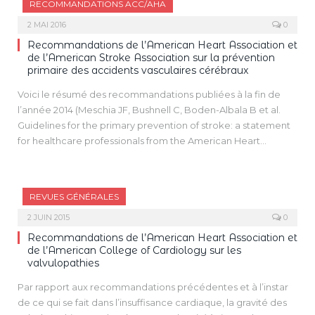
RECOMMANDATIONS ACC/AHA
2 MAI 2016
0
Recommandations de l’American Heart Association et
de l’American Stroke Association sur la prévention
primaire des accidents vasculaires cérébraux
Voici le résumé des recommandations publiées à la fin de
l’année 2014 (Meschia JF, Bushnell C, Boden-Albala B et al.
Guidelines for the primary prevention of stroke: a statement
for healthcare professionals from the American Heart
Association/American Stroke Association. Stroke, 2014 ; 45 :
3754-3832). Il y a beaucoup de recommandations nouvelles
depuis l’édition précédente, trois ans plus tôt.
REVUES GÉNÉRALES
2 JUIN 2015
0
Recommandations de l’American Heart Association et
de l’American College of Cardiology sur les
valvulopathies
Par rapport aux recommandations précédentes et à l’instar
de ce qui se fait dans l’insuffisance cardiaque, la gravité des