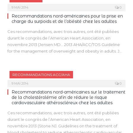
9 MAI 2014
0
Recommandations nord-américaines pour la prise en
charge du surpoids et de l’obésité chez les adultes
Ces recommandations, avec trois autres, ont été publiées
durant le congrès de l’American Heart Association, en
novembre 2013 (Jensen MD… 2013 AHA/ACC/TOS Guideline
for the management of overweight and obesity in adults. J
Am Coll Cardiol, 2013 Nov 7 ou Circulation, 2 013 Nov 12 ou
Obesity [Silver Spring] 2013 Nov 12).
RECOMMANDATIONS ACC/AHA
9 MAI 2014
0
Recommandations nord-américaines sur le traitement
de la cholestérolémie afin de réduire le risque
cardiovasculaire athéroscléreux chez les adultes
Ces recommandations, avec trois autres, ont été publiées
durant le congrès de l’American Heart Association, en
novembre 2013 (Stone NJ. Guidelines on the treatment of
blood cholesterol to reduce atherosclerotic cardiovascular