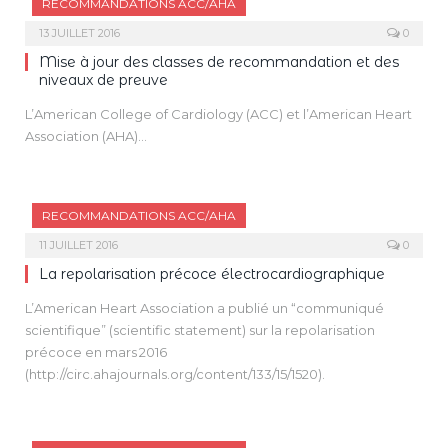
RECOMMANDATIONS ACC/AHA
cardiologiques.com/mise-a-jour-des-classes-de-
recommandation-et-des-niveaux-de-preuve/). Elles sont
13 JUILLET 2016
0
endossées par les sociétés américaines de chirurgie
Mise à jour des classes de recommandation et des
thoracique et d’anesthésie.
niveaux de preuve
L’American College of Cardiology (ACC) et l’American Heart
Association (AHA)…
RECOMMANDATIONS ACC/AHA
11 JUILLET 2016
0
La repolarisation précoce électrocardiographique
L’American Heart Association a publié un “communiqué
scientifique” (scientific statement) sur la repolarisation
précoce en mars 2016
(http://circ.ahajournals.org/content/133/15/1520).