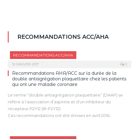
RECOMMANDATIONS ACC/AHA
RECOMMANDATIONS ACC/AHA
10 JANVIER 2017
0
Recommandations AHA/ACC sur la durée de la
double antiagrégation plaquettaire chez les patients
qui ont une maladie coronaire
Le terme “double antiagrégation plaquettaire” (DAAP) se
réfère à l’association d’aspirine et d’un inhibiteur du
récepteur P2Y12 (IR-P2Y12).
Ces recommandations ont été émises en avril 2016
(http://circ.ahajournals.org/content/early/2016/03/28/CIR.00000
Elles suivent la nouvelle classification des recommandations
et des niveaux de preuve (http://www.realites-