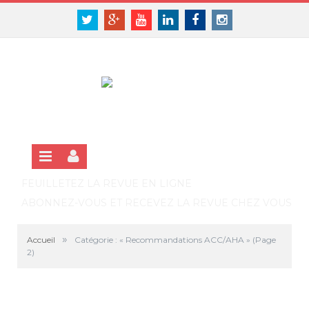
Panneau de gestion des cookies
SE CONNECTER
Twitter
Google+
Youtube
Linkedin
Facebook
Instagram
S'INSCRIRE GRATUITEMENT À LA VERSION EN LIGNE
FEUILLETEZ LA REVUE EN LIGNE
ABONNEZ-VOUS ET RECEVEZ LA REVUE CHEZ VOUS
»
Accueil
Catégorie : « Recommandations ACC/AHA »
(Page
2)