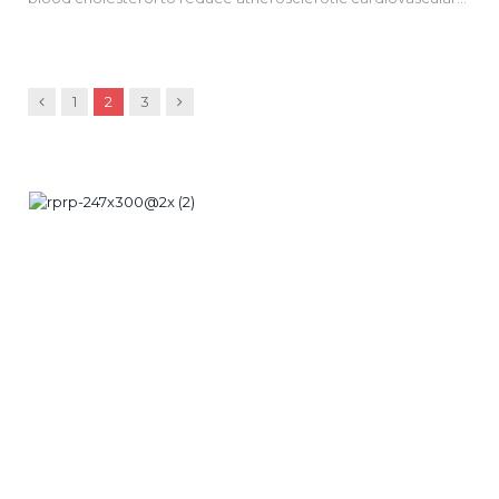
risk in adults. J Am Coll Cardiol, 2013 Nov 7 ou Circulation, 2013
Nov 12).
Précédent
Suivant
1
2
3