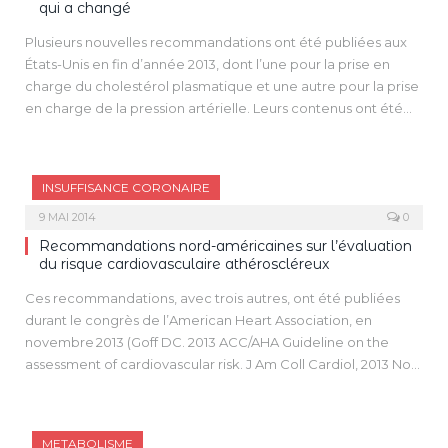
qui a changé
Plusieurs nouvelles recommandations ont été publiées aux
États-Unis en fin d’année 2013, dont l’une pour la prise en
charge du cholestérol plasmatique et une autre pour la prise
en charge de la pression artérielle. Leurs contenus ont été
très commentés, voire critiqués, car ils sont assez différents
de ceux des recommandations précédentes et/ou de
recommandations émises dans la même période par
INSUFFISANCE CORONAIRE
d’autres sociétés savantes et/ou agences de santé.
9 MAI 2014
0
Recommandations nord-américaines sur l’évaluation
du risque cardiovasculaire athéroscléreux
Ces recommandations, avec trois autres, ont été publiées
durant le congrès de l’American Heart Association, en
novembre 2013 (Goff DC. 2013 ACC/AHA Guideline on the
assessment of cardiovascular risk. J Am Coll Cardiol, 2013 Nov.
12 ou Circulation, 2013 Nov. 12). Le processus d’élaboration des
présentes recommandations est nouveau (voir l’article sur ce
sujet dans ce numéro).
METABOLISME