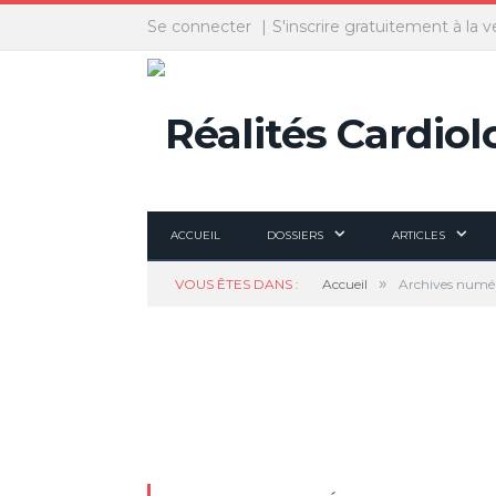
Panneau de gestion des cookies
Se connecter
S'inscrire gratuitement à la v
ACCUEIL
DOSSIERS
ARTICLES
»
VOUS ÊTES DANS :
Accueil
Archives numé