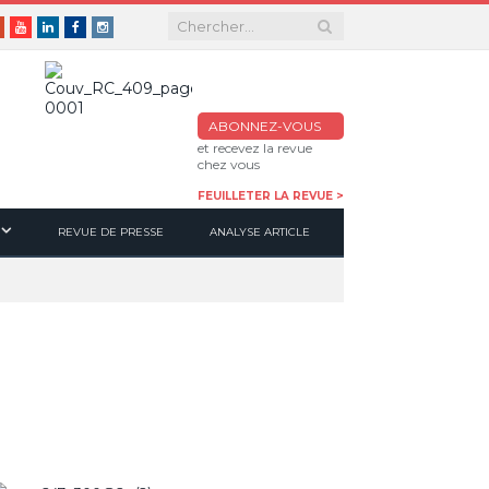
er
Google+
Youtube
Linkedin
Facebook
Instagram
ABONNEZ-VOUS
et recevez la revue
chez vous
FEUILLETER LA REVUE >
REVUE DE PRESSE
ANALYSE ARTICLE