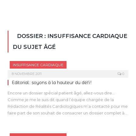
DOSSIER : INSUFFISANCE CARDIAQUE
DU SUJET ÂGÉ
INSUFFISANCE CARDIAQUE
8 NOVEMBRE 2011
0
Editorial : soyons à la hauteur du défi !
Encore un dossier spécial patient âgé, allez-vous dire…
Comme je me le suis dit quand l’équipe chargée de la
Rédaction de Réalités Cardiologiques m’a contacté pour me
faire part de son souhait de consacrer un dossier complet à
nos aînés… Or, jamais l’intérêt d’un tel dossier n’a été aussi
grand.