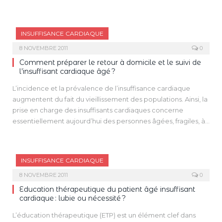
des critères objectifs et implique une prise en charge aussi
étiologiques et des éventuels symptômes de rétention
“agressive”, mais encore plus vigilante que chez le patient
hydrosodée.
jeune. Si l’âge ne doit jamais être le prétexte d’un abandon
INSUFFISANCE CARDIAQUE
thérapeutique, il faut également veiller à ne pas sombrer
dans un acharnement thérapeutique qui ne serait
8 NOVEMBRE 2011
0
aucunement bénéfique pour le patient.
Comment préparer le retour à domicile et le suivi de
l’insuffisant cardiaque âgé ?
L’incidence et la prévalence de l’insuffisance cardiaque
augmentent du fait du vieillissement des populations. Ainsi, la
prise en charge des insuffisants cardiaques concerne
essentiellement aujourd’hui des personnes âgées, fragiles, à
haut risque de décès et/ou de réhospitalisations.
Un grand nombre de ces réhospitalisations pourraient être
évitées, en particulier lorsqu’elles sont en rapport avec une
INSUFFISANCE CARDIAQUE
sortie mal organisée ou un suivi incomplet. Par conséquent,
la surveillance clinique et biologique doit être accrue chez le
8 NOVEMBRE 2011
0
sujet âgé, en particulier lors de la survenue d’un épisode aigu
Education thérapeutique du patient âgé insuffisant
(infection, déshydratation, ajout d’un nouveau traitement,
cardiaque : lubie ou nécessité ?
chute…). De même, une évaluation gériatrique est
L’éducation thérapeutique (ETP) est un élément clef dans
indispensable à la recherche d’éléments de mauvais