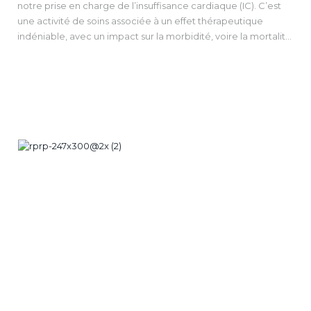
notre prise en charge de l’insuffisance cardiaque (IC). C’est
pronostic comme les troubles cognitifs, l’insuffisance rénale,
une activité de soins associée à un effet thérapeutique
la dépression, la dénutrition, la perte d’autonomie ou
indéniable, avec un impact sur la morbidité, voire la mortalité
l’isolement social.
pour certains programmes.
Dans ce cadre, le suivi de l’insuffisant cardiaque âgé implique
Le patient âgé est exposé à un surrisque d’hospitalisation et
une étroite collaboration entre cardiologues, gériatres,
de décès et devrait donc être la cible privilégiée de tels
médecins traitants, pharmaciens et personnels
programmes d’éducation thérapeutique. En réalité, il n’est
paramédicaux.
est rien et les patients âgés sont bien souvent les oubliés de
notre prise en charge. Pourtant, une adaptation de nos
programmes d’ETP est souvent assez facile… A nous d’y
penser systématiquement lors de leur création ou de leur
mise en œuvre.