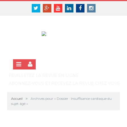
Panneau de gestion des cookies
SE CONNECTER
Twitter
Google+
Youtube
Linkedin
Facebook
Instagram
S'INSCRIRE GRATUITEMENT À LA VERSION EN LIGNE
FEUILLETEZ LA REVUE EN LIGNE
ABONNEZ-VOUS ET RECEVEZ LA REVUE CHEZ VOUS
»
Accueil
Archives pour « Dossier : Insuffisance cardiaque du
sujet âgé »