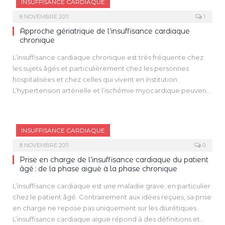
INSUFFISANCE CARDIAQUE
8 NOVEMBRE 2011
1
Approche gériatrique de l’insuffisance cardiaque
chronique
L’insuffisance cardiaque chronique est très fréquente chez
les sujets âgés et particulièrement chez les personnes
hospitalisées et chez celles qui vivent en institution.
L’hypertension artérielle et l’ischémie myocardique peuvent
interagir avec le vieillissement cardiaque et amplifier ainsi la
vulnérabilité des sujets âgés vis-à-vis des pathologies
cardiovasculaire et de l’insuffisance cardiaque.
INSUFFISANCE CARDIAQUE
Le diagnostic d’insuffisance cardiaque chronique doit être
facilement évoqué chez les personnes âgées. Si les
8 NOVEMBRE 2011
0
symptômes sont parfois atypiques, l’examen clinique
Prise en charge de l’insuffisance cardiaque du patient
soigneux permet d’identifier des signes d’insuffisance
âgé : de la phase aiguë à la phase chronique
cardiaque et d’orienter les diagnostic. Le dosage du BNP
L’insuffisance cardiaque est une maladie grave, en particulier
aide le diagnostic.
chez le patient âgé. Contrairement aux idées reçues, sa prise
Le traitement de l’ICC systolique est bien codifié. Le
en charge ne repose pas uniquement sur les diurétiques.
traitement de l’insuffisance cardiaque à fonction systolique
L’insuffisance cardiaque aiguë répond à des définitions et
préservée est basés sur le traitement des facteurs