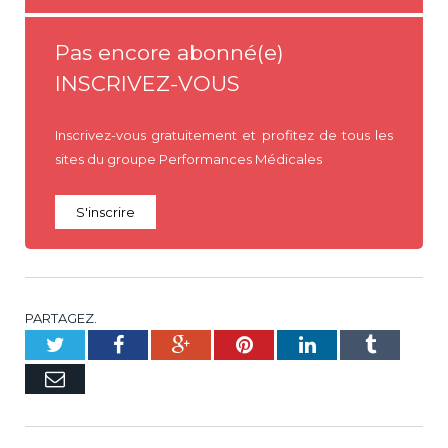
Pas encore abonné(e)
INSCRIVEZ-VOUS
Inscrivez-vous gratuitement et profitez de tous les
sites du groupe Performances Médicales
S'inscrire
PARTAGEZ.
Twitter
Facebook
Google+
Pinterest
LinkedIn
Tumblr
E-
mail