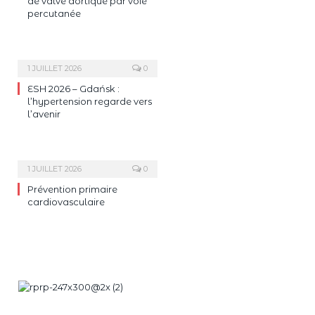
de valve aortique par voie
percutanée
1 JUILLET 2026
0
ESH 2026 – Gdańsk :
l’hypertension regarde vers
l’avenir
1 JUILLET 2026
0
Prévention primaire
cardiovasculaire