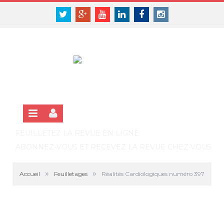
Panneau de gestion des cookies
SE CONNECTER
Twitter
Google+
Youtube
Linkedin
Facebook
Instagram
S'INSCRIRE GRATUITEMENT À LA VERSION EN LIGNE
FEUILLETEZ LA REVUE EN LIGNE
ABONNEZ-VOUS ET RECEVEZ LA REVUE CHEZ VOUS
»
»
Accueil
Feuilletages
Réalités Cardiologiques numéro 397