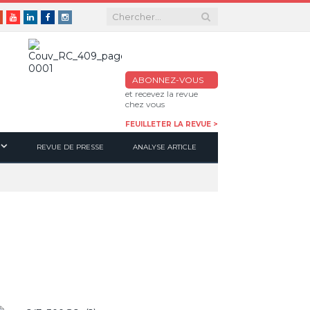
er
Google+
Youtube
Linkedin
Facebook
Instagram
ABONNEZ-VOUS
et recevez la revue
chez vous
FEUILLETER LA REVUE >
REVUE DE PRESSE
ANALYSE ARTICLE