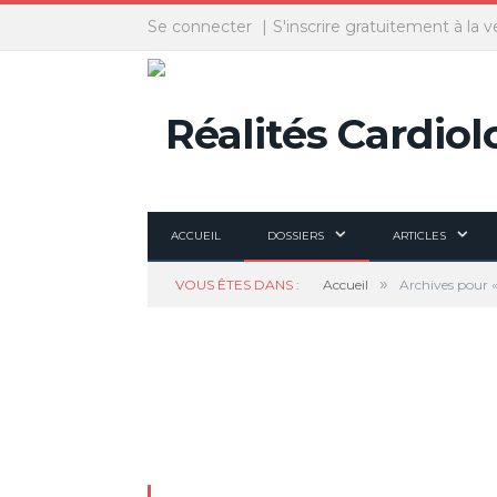
Panneau de gestion des cookies
Se connecter
S'inscrire gratuitement à la v
ACCUEIL
DOSSIERS
ARTICLES
»
VOUS ÊTES DANS :
Accueil
Archives pour «