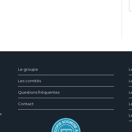
ndeau des cookies
Le groupe
L
Les comités
L
Questions fréquentes
L
Contact
L
x
L