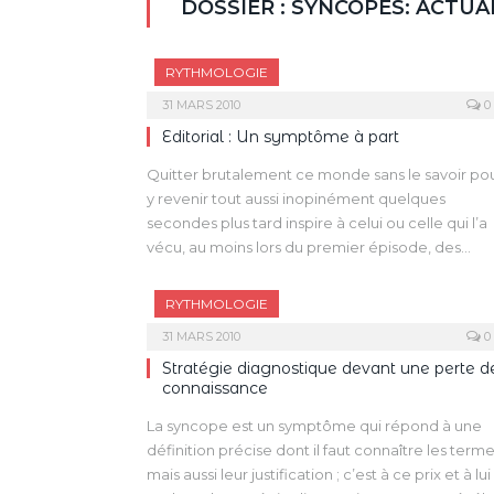
DOSSIER : SYNCOPES: ACTUA
RYTHMOLOGIE
31 MARS 2010
0
Editorial : Un symptôme à part
Quitter brutalement ce monde sans le savoir po
y revenir tout aussi inopinément quelques
secondes plus tard inspire à celui ou celle qui l’a
vécu, au moins lors du premier épisode, des
sentiments mitigés : étonnement de “l’avoir vécu
joie “d’y avoir survécu”, angoisse de le “revivre” e
RYTHMOLOGIE
parfois, chez les plus âgés, déception “de ne pas
31 MARS 2010
0
être resté” ! La syncope est certainement pour
Stratégie diagnostique devant une perte d
l’humanité un symptôme “à part” : tantôt une
connaissance
intrusion involontaire dans l’au-delà (la réduction
spontanée de certains épisodes prolongés de
La syncope est un symptôme qui répond à une
tachycardies ventriculaires polymorphes rapides
définition précise dont il faut connaître les term
semble être du domaine du “miracle”), tantôt un
mais aussi leur justification ; c’est à ce prix et à lui
extrusion souhaitée d’un vécu insupportable