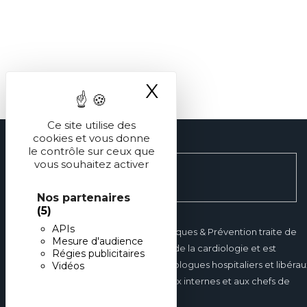
X
Masquer le ba
Ce site utilise des
cookies et vous donne
le contrôle sur ceux que
vous souhaitez activer
Nos partenaires
(5)
APIs
Réalités Cardiologiques & Prévention traite de
Mesure d'audience
tous les domaines de la cardiologie et est
Régies publicitaires
destinée aux cardiologues hospitaliers et libérau
Vidéos
mais également aux internes et aux chefs de
clinique.