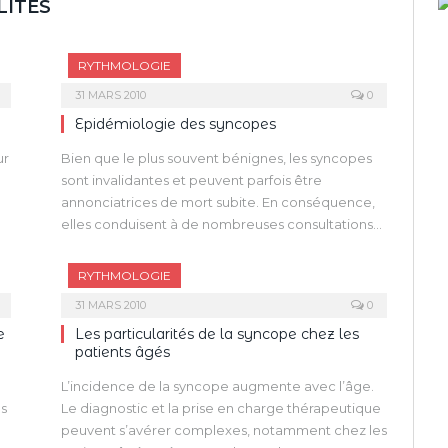
LITÉS
RYTHMOLOGIE
31 MARS 2010
0
Epidémiologie des syncopes
ur
Bien que le plus souvent bénignes, les syncopes
sont invalidantes et peuvent parfois être
annonciatrices de mort subite. En conséquence,
elles conduisent à de nombreuses consultations
”,
et hospitalisations, et à la réalisation de multiples
t
examens complémentaires.
RYTHMOLOGIE
 y
Dans les pays occidentaux, les syncopes
31 MARS 2010
0
représentent 3 à 5 % des admissions dans les
e
Les particularités de la syncope chez les
services d’urgences et 1 à 6 % des hospitalisations.
patients âgés
Elles représentent l’un des 10 diagnostics les plus
fréquents de recours dans les services d’urgences
L’incidence de la syncope augmente avec l’âge.
en France. Leur prévalence augmente avec l’âge
es
Le diagnostic et la prise en charge thérapeutique
e
et est estimée entre 3 et 37 % sur une vie.
peuvent s’avérer complexes, notamment chez les
Les récidives surviennent dans un tiers des cas, et