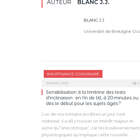
AUTEUR
BLANC J.J.
BLANC J.J.
Université de Bretagne Oc
INSUFFISANCE CORONAIRE
19 MARS 2013
0
Sensibilisation à la trinitrine des tests
d’inclinaison : en fin de tilt, à 20 minutes ou
dès le début pour les sujets âgés ?
L’un de nos lointains ancêtres un jour s’est
redressé. Il a dû y trouver un intérêt majeur et
autre qu’“anecdotique”, car les bouleversement
physiologiques qu’implique cette nouvelle