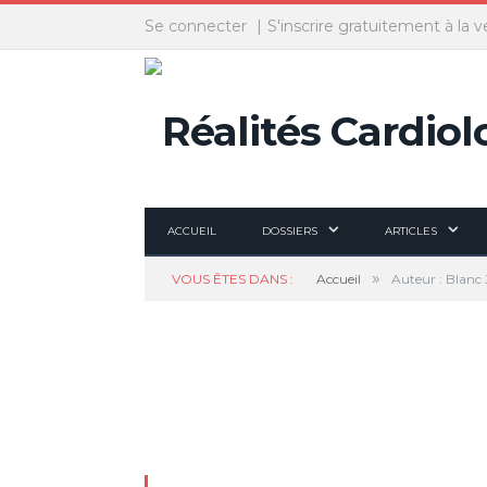
Panneau de gestion des cookies
Se connecter
S'inscrire gratuitement à la v
ACCUEIL
DOSSIERS
ARTICLES
»
VOUS ÊTES DANS :
Accueil
Auteur : Blanc 