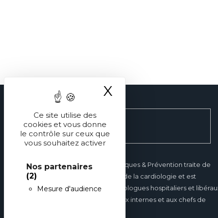
X
Masquer le ba
Ce site utilise des
cookies et vous donne
le contrôle sur ceux que
vous souhaitez activer
Réalités Cardiologiques & Prévention traite de
Nos partenaires
(2)
tous les domaines de la cardiologie et est
destinée aux cardiologues hospitaliers et libérau
Mesure d'audience
mais également aux internes et aux chefs de
clinique.