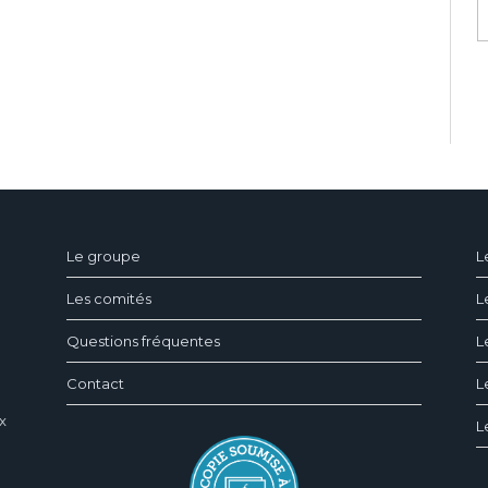
ndeau des cookies
Le groupe
L
Les comités
L
Questions fréquentes
L
Contact
L
x
L