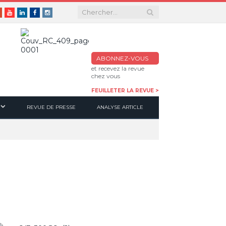
er
Google+
Youtube
Linkedin
Facebook
Instagram
ABONNEZ-VOUS
et recevez la revue
chez vous
FEUILLETER LA REVUE >
REVUE DE PRESSE
ANALYSE ARTICLE