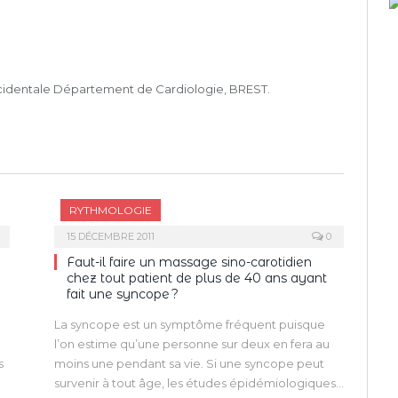
cidentale Département de Cardiologie, BREST.
RYTHMOLOGIE
15 DÉCEMBRE 2011
0
Faut-il faire un massage sino-carotidien
chez tout patient de plus de 40 ans ayant
fait une syncope ?
La syncope est un symptôme fréquent puisque
l’on estime qu’une personne sur deux en fera au
s
moins une pendant sa vie. Si une syncope peut
survenir à tout âge, les études épidémiologiques