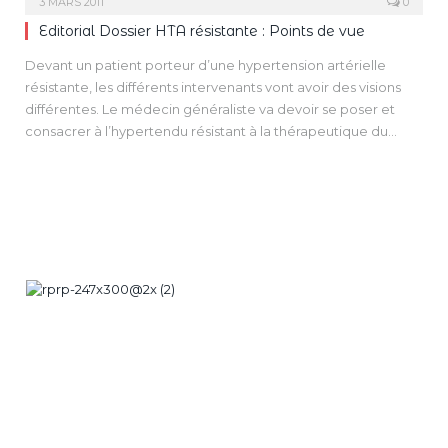
3 MARS 2011
0
compte à la fois de l’hypotension orthostatique mais
Editorial Dossier HTA résistante : Points de vue
également de l’hypertension orthostatique, particulièrement
chez les sujets âgés.
Devant un patient porteur d’une hypertension artérielle
résistante, les différents intervenants vont avoir des visions
différentes. Le médecin généraliste va devoir se poser et
consacrer à l’hypertendu résistant à la thérapeutique du
temps, de la réflexion, de l’analyse, bref plus d’énergie qu’en
cas de réponse tensionnelle attendue à la thérapeutique
antihypertensive. La vision du spécialiste est par essence
différente, que ce spécialiste soit cardiologue, néphrologue,
endocrinologue ou encore interniste, il va éliminer les causes
les plus fréquentes d’hypertension artérielle secondaire et
“empiler” un peu différemment les différentes
thérapeutiques antihypertensives.