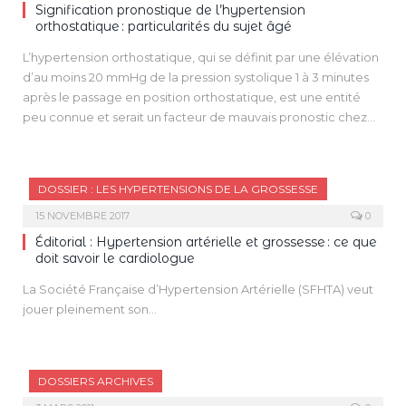
mmHg ou, en l’absence de revascularisation, en présence
Signification pronostique de l’hypertension
d’une HTA supérieure à 220/120 mmHg ou d’une autre
orthostatique : particularités du sujet âgé
urgence hypertensive associée menaçant le pronostic vital.
L’hypertension orthostatique, qui se définit par une élévation
Dans l’HIC, seule l’HTA systolique sévère (> 220 mmHg) sera
d’au moins 20 mmHg de la pression systolique 1 à 3 minutes
traitée.
après le passage en position orthostatique, est une entité
peu connue et serait un facteur de mauvais pronostic chez
les sujets âgés au même titre que l’hypotension
orthostatique. Elle serait possiblement due à une
hyperactivation alpha-adrénergique et une augmentation
DOSSIER : LES HYPERTENSIONS DE LA GROSSESSE
importante à la fois de la fréquence cardiaque et de l’indice
de résistance vasculaire systémique a été notée.
15 NOVEMBRE 2017
0
Les étiologies qui y seraient liées sont l’hypertension
Éditorial : Hypertension artérielle et grossesse : ce que
artérielle (HTA) essentielle, le syndrome dysautonomique, la
doit savoir le cardiologue
sténose bilatérale des artères rénales ou unilatérale sur rein
La Société Française d’Hypertension Artérielle (SFHTA) veut
unique associée à une néphroptose, le phéochromocytome
jouer pleinement son…
et le syndrome de tachycardie orthostatique posturale.
Une étude récente a montré un rôle néfaste de
l’hypertension orthostatique sur la survenue d’événements
cardiovasculaires majeurs chez des sujets de plus de 80 ans
DOSSIERS ARCHIVES
vivant en institution. En conclusion, les praticiens doivent tenir