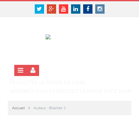
Panneau de gestion des cookies
SE CONNECTER
Twitter
Google+
Youtube
Linkedin
Facebook
Instagram
S'INSCRIRE GRATUITEMENT À LA VERSION EN LIGNE
FEUILLETEZ LA REVUE EN LIGNE
ABONNEZ-VOUS ET RECEVEZ LA REVUE CHEZ VOUS
»
Accueil
Auteur : Blacher J.