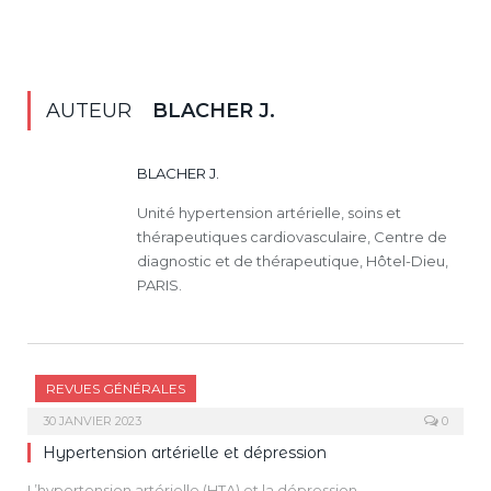
AUTEUR
BLACHER J.
BLACHER J.
Unité hypertension artérielle, soins et
thérapeutiques cardiovasculaire, Centre de
diagnostic et de thérapeutique, Hôtel-Dieu,
PARIS.
REVUES GÉNÉRALES
30 JANVIER 2023
0
Hypertension artérielle et dépression
L’hypertension artérielle (HTA) et la dépression