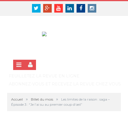
Panneau de gestion des cookies
SE CONNECTER
Twitter
Google+
Youtube
Linkedin
Facebook
Instagram
S'INSCRIRE GRATUITEMENT À LA VERSION EN LIGNE
FEUILLETEZ LA REVUE EN LIGNE
ABONNEZ-VOUS ET RECEVEZ LA REVUE CHEZ VOUS
»
»
Accueil
Billet du mois
Les limites de la raison : saga –
Épisode 3 : “Je l’ai su au premier coup d’œil”