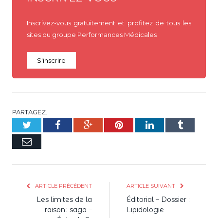
Inscrivez-vous gratuitement et profitez de tous les
sites du groupe Performances Médicales
S'inscrire
PARTAGEZ.
Twitter
Facebook
Google+
Pinterest
LinkedIn
Tumblr
E-
mail
ARTICLE PRÉCÉDENT
ARTICLE SUIVANT
Les limites de la
Éditorial – Dossier :
raison : saga –
Lipidologie