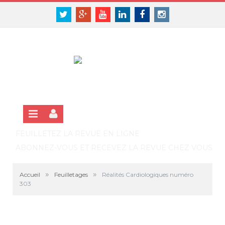
Panneau de gestion des cookies
SE CONNECTER
Twitter
Google+
Youtube
Linkedin
Facebook
Instagram
S'INSCRIRE GRATUITEMENT À LA VERSION EN LIGNE
FEUILLETEZ LA REVUE EN LIGNE
ABONNEZ-VOUS ET RECEVEZ LA REVUE CHEZ VOUS
»
»
Accueil
Feuilletages
Réalités Cardiologiques numéro
303