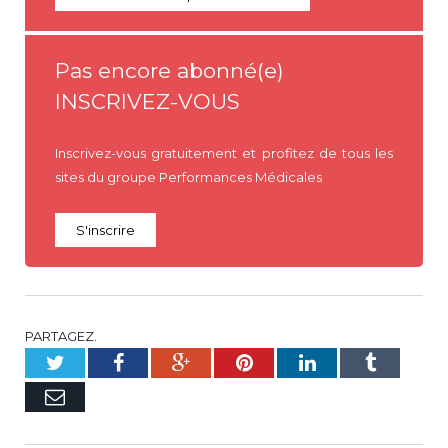
Pas encore abonné(e)
INSCRIVEZ-VOUS
Inscrivez-vous gratuitement et profitez de tous les
sites du groupe Performances Médicales
S'inscrire
PARTAGEZ.
Twitter
Facebook
Google+
Pinterest
LinkedIn
Tumblr
E-
mail