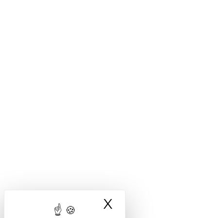
X
Masquer le ba