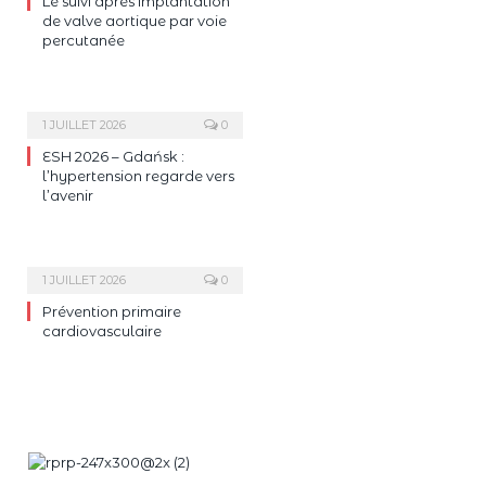
Le suivi après implantation
de valve aortique par voie
percutanée
1 JUILLET 2026
0
ESH 2026 – Gdańsk :
l’hypertension regarde vers
l’avenir
1 JUILLET 2026
0
Prévention primaire
cardiovasculaire