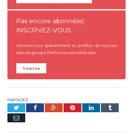
Pas encore abonné(e)
INSCRIVEZ-VOUS
Inscrivez-vous gratuitement et profitez de tous les
sites du groupe Performances Médicales
S'inscrire
PARTAGEZ.
Twitter
Facebook
Google+
Pinterest
LinkedIn
Tumblr
E-
mail