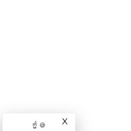
X
Masquer le ba