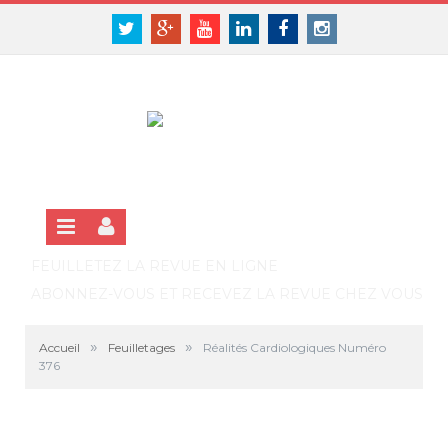
Panneau de gestion des cookies
SE CONNECTER
Twitter
Google+
Youtube
Linkedin
Facebook
Instagram
S'INSCRIRE GRATUITEMENT À LA VERSION EN LIGNE
FEUILLETEZ LA REVUE EN LIGNE
ABONNEZ-VOUS ET RECEVEZ LA REVUE CHEZ VOUS
»
»
Accueil
Feuilletages
Réalités Cardiologiques Numéro
376