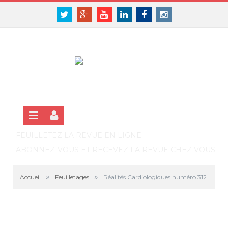
Panneau de gestion des cookies
SE CONNECTER
Twitter
Google+
Youtube
Linkedin
Facebook
Instagram
S'INSCRIRE GRATUITEMENT À LA VERSION EN LIGNE
FEUILLETEZ LA REVUE EN LIGNE
ABONNEZ-VOUS ET RECEVEZ LA REVUE CHEZ VOUS
»
»
Accueil
Feuilletages
Réalités Cardiologiques numéro 312