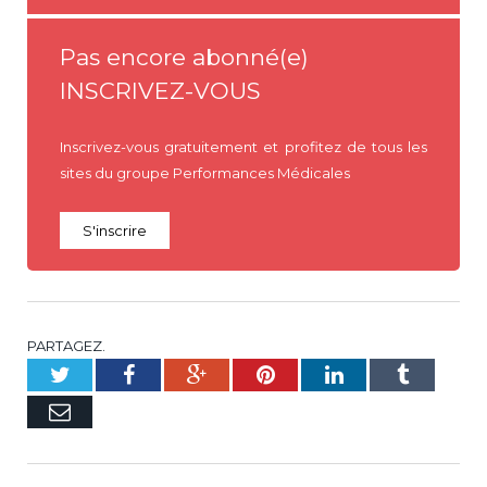
Pas encore abonné(e)
INSCRIVEZ-VOUS
Inscrivez-vous gratuitement et profitez de tous les
sites du groupe Performances Médicales
S'inscrire
PARTAGEZ.
Twitter
Facebook
Google+
Pinterest
LinkedIn
Tumblr
E-
mail