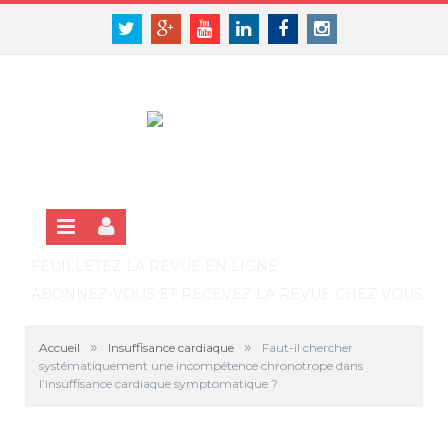
Panneau de gestion des cookies
SE CONNECTER
Twitter
Google+
Youtube
Linkedin
Facebook
Instagram
S'INSCRIRE GRATUITEMENT À LA VERSION EN LIGNE
FEUILLETEZ LA REVUE EN LIGNE
ABONNEZ-VOUS ET RECEVEZ LA REVUE CHEZ VOUS
»
»
Accueil
Insuffisance cardiaque
Faut-il chercher
systématiquement une incompétence chronotrope dans
l’insuffisance cardiaque symptomatique ?