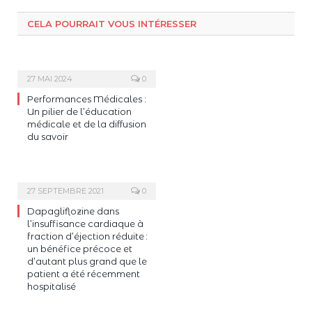
CELA POURRAIT VOUS INTÉRESSER
27 MAI 2024
0
Performances Médicales :
Un pilier de l’éducation
médicale et de la diffusion
du savoir
27 SEPTEMBRE 2021
0
Dapagliflozine dans
l’insuffisance cardiaque à
fraction d’éjection réduite :
un bénéfice précoce et
d’autant plus grand que le
patient a été récemment
hospitalisé