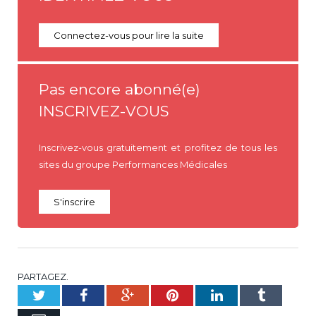
Connectez-vous pour lire la suite
Pas encore abonné(e)
INSCRIVEZ-VOUS
Inscrivez-vous gratuitement et profitez de tous les
sites du groupe Performances Médicales
S'inscrire
PARTAGEZ.
Twitter
Facebook
Google+
Pinterest
LinkedIn
Tumblr