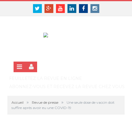
Panneau de gestion des cookies
SE CONNECTER
Twitter
Google+
Youtube
Linkedin
Facebook
Instagram
S'INSCRIRE GRATUITEMENT À LA VERSION EN LIGNE
FEUILLETEZ LA REVUE EN LIGNE
ABONNEZ-VOUS ET RECEVEZ LA REVUE CHEZ VOUS
»
»
Accueil
Revue de presse
Une seule dose de vaccin doit
suffire après avoir eu une COVID-19