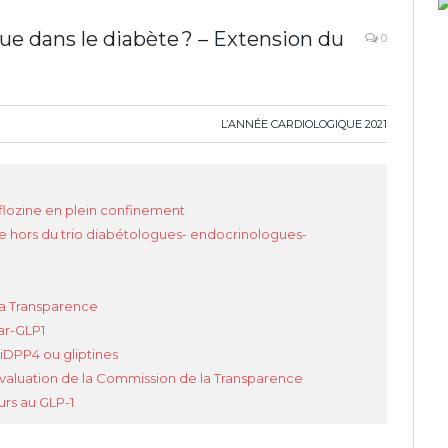
ue dans le diabète ? – Extension du
0
L’ANNÉE CARDIOLOGIQUE 2021
iflozine en plein confinement
ire hors du trio diabétologues- endocrinologues-
la Transparence
 ar-GLP1
 iDPP4 ou gliptines
évaluation de la Commission de la Transparence
urs au GLP-1