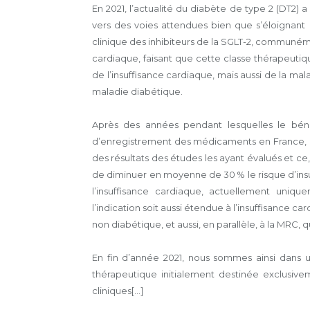
En 2021, l’actualité du diabète de type 2 (DT2) 
vers des voies attendues bien que s’éloignant
clinique des inhibiteurs de la SGLT-2, communémen
cardiaque, faisant que cette classe thérapeuti
de l’insuffisance cardiaque, mais aussi de la m
maladie diabétique.
Après des années pendant lesquelles le bénéf
d’enregistrement des médicaments en France, de
des résultats des études les ayant évalués et ce
de diminuer en moyenne de 30 % le risque d’insu
l’insuffisance cardiaque, actuellement uniqu
l’indication soit aussi étendue à l’insuffisance ca
non diabétique, et aussi, en parallèle, à la MRC, 
En fin d’année 2021, nous sommes ainsi dans un
thérapeutique initialement destinée exclusiv
cliniques[...]