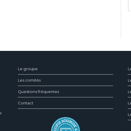
ndeau des cookies
Le groupe
L
Les comités
L
Questions fréquentes
L
Contact
L
x
L