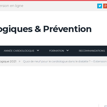
ersion en ligne
Twitt
ANNÉE CARDIOLOGIQUE
FORMATION
RECOMMANDATIONS
»
logique 2021
Quoi de neuf pour le cardiologue dans le diabète ? – Extensio