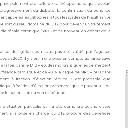
a principalement été celle de sa thérapeutique qui a évolué
 progressivement du diabète : la confirmation du bénéfice
t appelés les gliflozines, à tous les stades de l’insuffisance
que sort du seul domaine du DT2 pour devenir un traitement
aladie rénale chronique (MRC) et de nouveau en dehors de la
ice des gliflozines n’avait pas été validé par l’agence
puis 2020, il y a enfin une prise en compte administrative
, à la fois dans le DT2 – études montrant qu’elles permettent
ffisance cardiaque et de 40 % le risque de MRC – puis dans
ement à fraction d’éjection réduite. Il est probable que
rdiaque à fraction d’éjection préservée, que le patient soit ou
que le patient soit ou non diabétique.
e situation particulière : il a été démontré qu’une classe
ement à la prise en charge du DT2 procure des bénéfices