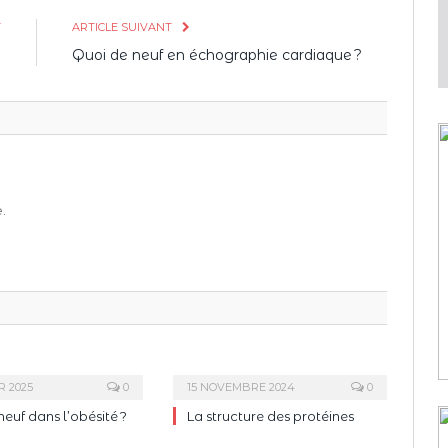
T
ARTICLE SUIVANT
?
Quoi de neuf en échographie cardiaque ?
.
R 2025
0
15 NOVEMBRE 2024
0
neuf dans l’obésité ?
La structure des protéines