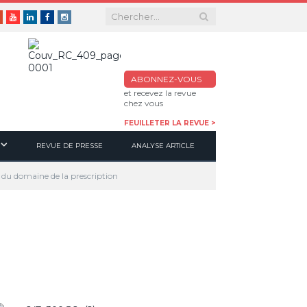
er
Google+
Youtube
Linkedin
Facebook
Instagram
ABONNEZ-VOUS
et recevez la revue
chez vous
FEUILLETER LA REVUE >
REVUE DE PRESSE
ANALYSE ARTICLE
n du domaine de la prescription