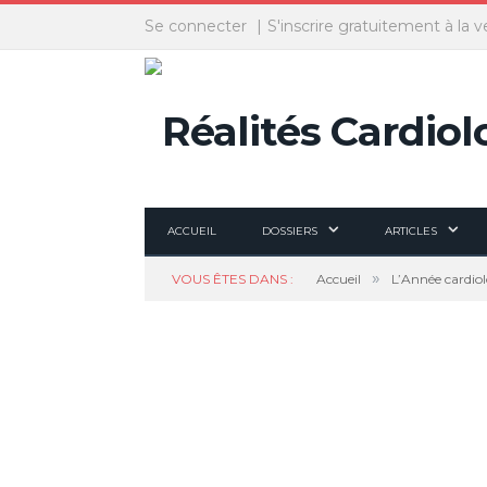
Panneau de gestion des cookies
Se connecter
S'inscrire gratuitement à la v
ACCUEIL
DOSSIERS
ARTICLES
»
VOUS ÊTES DANS :
Accueil
L’Année cardio