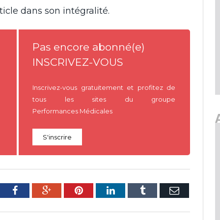
icle dans son intégralité.
Pas encore abonné(e)
INSCRIVEZ-VOUS
Inscrivez-vous gratuitement et profitez de
tous les sites du groupe
Performances Médicales
S'inscrire
tter
Facebook
Google+
Pinterest
LinkedIn
Tumblr
E-
mail