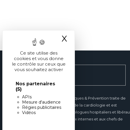
X
Masquer le ba
Ce site utilise des
cookies et vous donne
le contrôle sur ceux que
vous souhaitez activer
Nos partenaires
(5)
APIs
Réalités Cardiologiques & Prévention traite de
Mesure d'audience
tous les domaines de la cardiologie et est
Régies publicitaires
destinée aux cardiologues hospitaliers et libérau
Vidéos
mais également aux internes et aux chefs de
clinique.