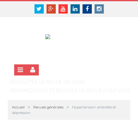
Panneau de gestion des cookies
SE CONNECTER
Twitter
Google+
Youtube
Linkedin
Facebook
Instagram
S'INSCRIRE GRATUITEMENT À LA VERSION EN LIGNE
FEUILLETEZ LA REVUE EN LIGNE
ABONNEZ-VOUS ET RECEVEZ LA REVUE CHEZ VOUS
»
»
Accueil
Revues générales
Hypertension artérielle et
dépression