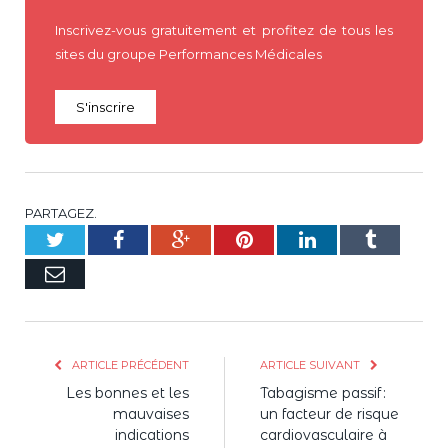
Inscrivez-vous gratuitement et profitez de tous les
sites du groupe Performances Médicales
S'inscrire
PARTAGEZ.
Twitter
Facebook
Google+
Pinterest
LinkedIn
Tumblr
E-
mail
ARTICLE PRÉCÉDENT
ARTICLE SUIVANT
Les bonnes et les
Tabagisme passif :
mauvaises
un facteur de risque
indications
cardiovasculaire à