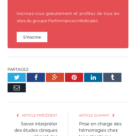
Inscrivez-vous gratuitement et profitez de tous les
sites du groupe Performances Médicales
S'inscrire
PARTAGEZ.
Twitter
Facebook
Google+
Pinterest
LinkedIn
Tumblr
E-
mail
ARTICLE PRÉCÉDENT
ARTICLE SUIVANT
Savoir interpréter
Prise en charge des
des études cliniques
hémorragies chez