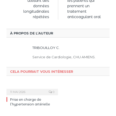
utilisant des
les patients qui
données
prennent un
longitudinales
traitement
répétées
anticoagulant oral
À PROPOS DE L’AUTEUR
TRIBOUILLOY C.
Service de Cardiologie, CHU AMIENS.
CELA POURRAIT VOUS INTÉRESSER
11 MAI 2026
0
Prise en charge de
l’hypertension artérielle