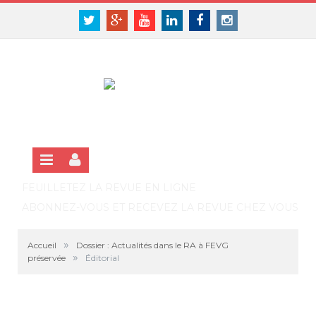
Panneau de gestion des cookies
SE CONNECTER
Twitter
Google+
Youtube
Linkedin
Facebook
Instagram
S'INSCRIRE GRATUITEMENT À LA VERSION EN LIGNE
FEUILLETEZ LA REVUE EN LIGNE
ABONNEZ-VOUS ET RECEVEZ LA REVUE CHEZ VOUS
»
Accueil
Dossier : Actualités dans le RA à FEVG
»
préservée
Éditorial