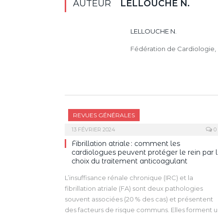
AUTEUR
LELLOUCHE N.
LELLOUCHE N.
Fédération de Cardiologie, 
REVUES GÉNÉRALES
13 FÉVRIER 2024
0
Fibrillation atriale : comment les
cardiologues peuvent protéger le rein par 
choix du traitement anticoagulant
L’insuffisance rénale chronique (IRC) et la
fibrillation atriale (FA) sont deux pathologies
souvent associées (20 % des cas) et présentent
des facteurs de risque communs. Elles forment 