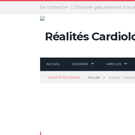
Panneau de gestion des cookies
Se connecter
S'inscrire gratuitement à la v
ACCUEIL
DOSSIERS
ARTICLES
»
VOUS ÊTES DANS :
Accueil
Auteur : Lellou