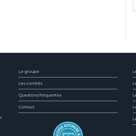
ndeau des cookies
Le groupe
L
Les comités
L
Questions fréquentes
L
Contact
L
x
L