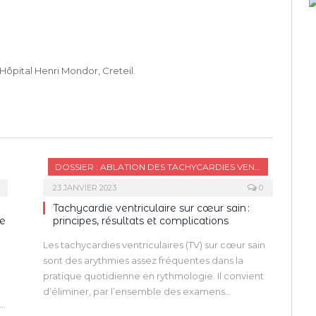
Hôpital Henri Mondor, Creteil.
DOSSIER : ABLATION DES TACHYCARDIES VENTRICULAIRES
23 JANVIER 2023
0
Tachycardie ventriculaire sur cœur sain :
le
principes, résultats et complications
Les tachycardies ventriculaires (TV) sur cœur sain
sont des arythmies assez fréquentes dans la
pratique quotidienne en rythmologie. Il convient
d’éliminer, par l’ensemble des examens
un
d’imagerie cardiaque disponibles, une