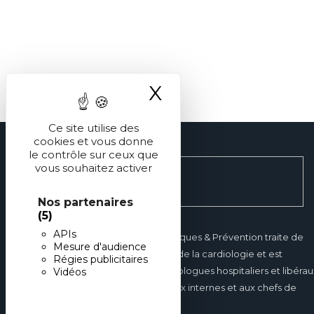
X
Masquer le ba
Ce site utilise des
cookies et vous donne
le contrôle sur ceux que
vous souhaitez activer
Nos partenaires
(5)
APIs
Réalités Cardiologiques & Prévention traite de
Mesure d'audience
tous les domaines de la cardiologie et est
Régies publicitaires
destinée aux cardiologues hospitaliers et libérau
Vidéos
mais également aux internes et aux chefs de
clinique.