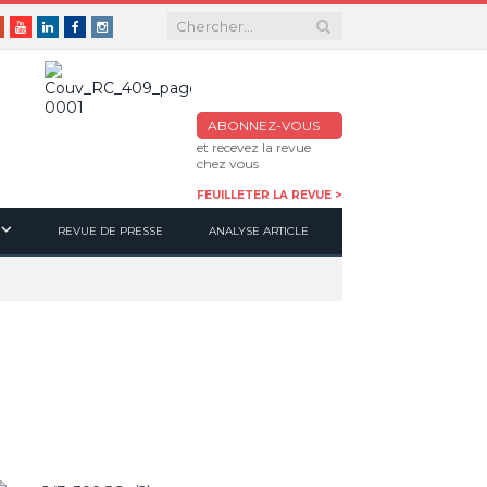
er
Google+
Youtube
Linkedin
Facebook
Instagram
ABONNEZ-VOUS
et recevez la revue
chez vous
FEUILLETER LA REVUE >
REVUE DE PRESSE
ANALYSE ARTICLE