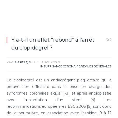
Y a-t-il un effet “rebond” à l’arrêt
0
du clopidogrel ?
PAR
DUCROCQ G.
LE
31 JANVIER 2009
INSUFFISANCE CORONAIRE
,
REVUES GÉNÉRALES
Le clopidogrel est un antiagrégant plaquettaire qui a
prouvé son efficacité dans la prise en charge des
syndromes coronaires aigus [1-3] et après angioplastie
avec implantation d’un stent [4]. Les
recommandations européennes ESC 2005 [5] sont donc
de le poursuivre, en association avec l’aspirine, 9 à 12