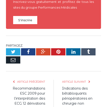
Inscrivez-vous gratuitement et profitez de tous les
sites du groupe Performances Médicales
S'inscrire
PARTAGEZ.
Twitter
Facebook
Google+
Pinterest
LinkedIn
Tumblr
E-
mail
ARTICLE PRÉCÉDENT
ARTICLE SUIVANT
Recommandations
Indications des
ESC 2009 pour
bêtabloquants
l’interprétation des
périopératoires en
ECG 12 dérivations
chirurgie non