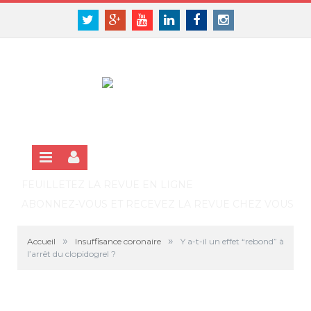
Panneau de gestion des cookies
SE CONNECTER
Twitter
Google+
Youtube
Linkedin
Facebook
Instagram
S'INSCRIRE GRATUITEMENT À LA VERSION EN LIGNE
FEUILLETEZ LA REVUE EN LIGNE
ABONNEZ-VOUS ET RECEVEZ LA REVUE CHEZ VOUS
»
»
Accueil
Insuffisance coronaire
Y a-t-il un effet “rebond” à
l’arrêt du clopidogrel ?