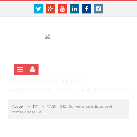
Panneau de gestion des cookies
SE CONNECTER
Twitter
Google+
Youtube
Linkedin
Facebook
Instagram
S'INSCRIRE GRATUITEMENT À LA VERSION EN LIGNE
FEUILLETEZ LA REVUE EN LIGNE
ABONNEZ-VOUS ET RECEVEZ LA REVUE CHEZ VOUS
»
»
Accueil
RP
TASMINH2 : Surveillance à distance et
contrôle de l’HTA