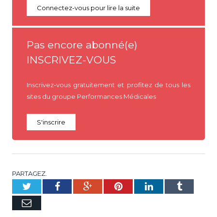
Connectez-vous pour lire la suite
Pas encore abonné(e)
INSCRIVEZ-VOUS
Inscrivez-vous gratuitement et profitez de tous les
sites du groupe Performances Médicales
S'inscrire
PARTAGEZ.
Twitter
Facebook
Google+
Pinterest
LinkedIn
Tumblr
E-
mail