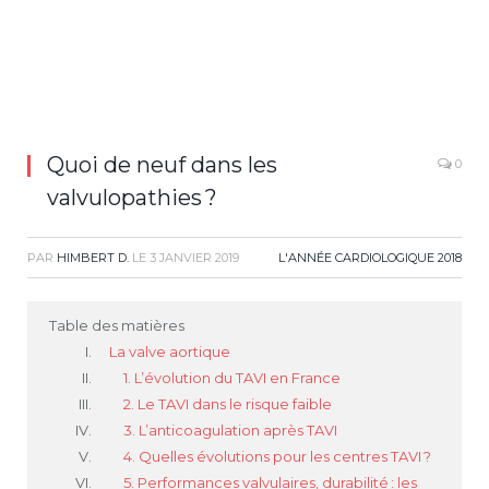
Quoi de neuf dans les
0
valvulopathies ?
PAR
HIMBERT D.
LE
3 JANVIER 2019
L'ANNÉE CARDIOLOGIQUE 2018
Table des matières
La valve aortique
1. L’évolution du TAVI en France
2. Le TAVI dans le risque faible
3. L’anticoagulation après TAVI
4. Quelles évolutions pour les centres TAVI ?
5. Performances valvulaires, durabilité : les