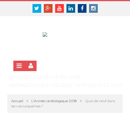
Panneau de gestion des cookies
SE CONNECTER
Twitter
Google+
Youtube
Linkedin
Facebook
Instagram
S'INSCRIRE GRATUITEMENT À LA VERSION EN LIGNE
FEUILLETEZ LA REVUE EN LIGNE
ABONNEZ-VOUS ET RECEVEZ LA REVUE CHEZ VOUS
»
»
Accueil
L'Année cardiologique 2018
Quoi de neuf dans
les valvulopathies ?