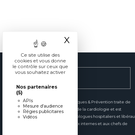
X
Masquer le ba
Ce site utilise des
cookies et vous donne
le contrôle sur ceux que
vous souhaitez activer
Nos partenaires
(5)
APIs
Réalités Cardiologiques & Prévention traite de
Mesure d'audience
tous les domaines de la cardiologie et est
Régies publicitaires
destinée aux cardiologues hospitaliers et libérau
Vidéos
mais également aux internes et aux chefs de
clinique.