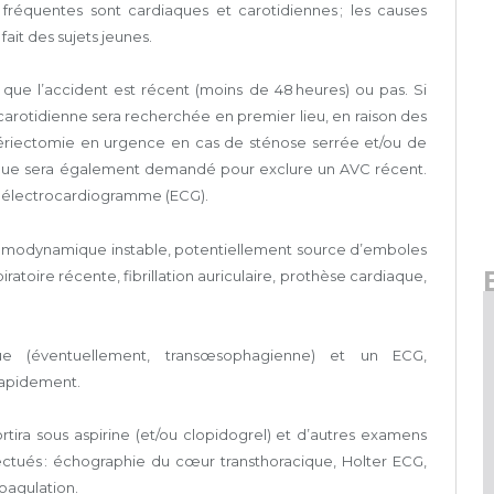
fréquentes sont cardiaques et carotidiennes ; les causes
ait des sujets jeunes.
que l’accident est récent (moins de 48 heures) ou pas. Si
arotidienne sera recherchée en premier lieu, en raison des
rtériectomie en urgence en cas de sténose serrée et/ou de
ique sera également demandé pour exclure un AVC récent.
un électrocardiogramme (ECG).
n hémodynamique instable, potentiellement source d’emboles
ratoire récente, fibrillation auriculaire, prothèse cardiaque,
e (éventuellement, transœsophagienne) et un ECG,
rapidement.
tira sous aspirine (et/ou clopidogrel) et d’autres examens
ectués : échographie du cœur transthoracique, Holter ECG,
coagulation.