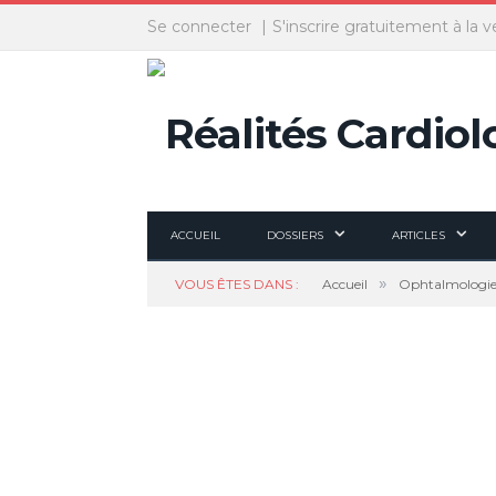
Panneau de gestion des cookies
Se connecter
S'inscrire gratuitement à la v
ACCUEIL
DOSSIERS
ARTICLES
»
VOUS ÊTES DANS :
Accueil
Ophtalmologi