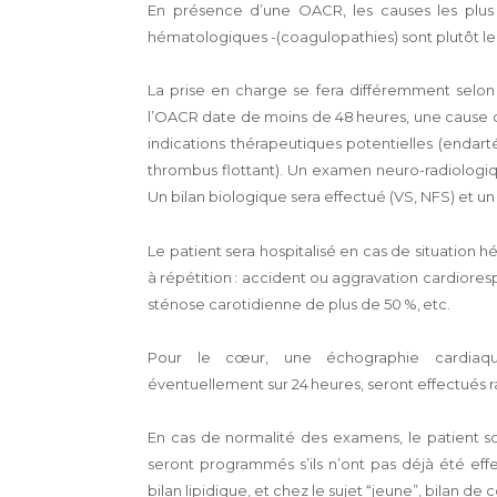
En présence d’une OACR, les causes les plus 
hématologiques -(coagulopathies) sont plutôt le f
La prise en charge se fera différemment selon 
l’OACR date de moins de 48 heures, une cause c
indications thérapeutiques potentielles (enda
thrombus flottant). Un examen neuro-radiolog
Un bilan biologique sera effectué (VS, NFS) et 
Le patient sera hospitalisé en cas de situatio
à répétition : accident ou aggravation cardiorespi
sténose carotidienne de plus de 50 %, etc.
Pour le cœur, une échographie cardiaqu
éventuellement sur 24 heures, seront effectués 
En cas de normalité des examens, le patient sor
seront programmés s’ils n’ont pas déjà été eff
bilan lipidique, et chez le sujet “jeune”, bilan de 