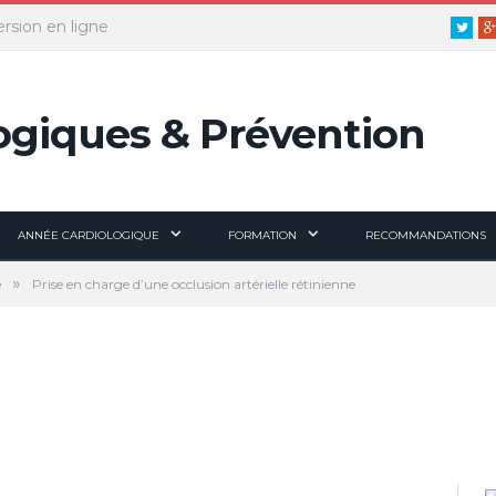
ersion en ligne
Twitt
ANNÉE CARDIOLOGIQUE
FORMATION
RECOMMANDATIONS
»
e
Prise en charge d’une occlusion artérielle rétinienne