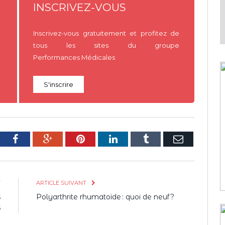
INSCRIVEZ-VOUS
Inscrivez-vous gratuitement et profitez de
tous les sites du groupe
Performances Médicales
S'inscrire
tter
Facebook
Google+
Pinterest
LinkedIn
Tumblr
E-
mail
T
ARTICLE SUIVANT
s
Polyarthrite rhumatoïde : quoi de neuf ?
s