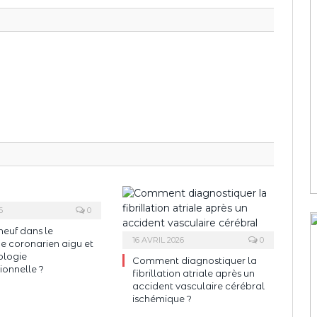
6
0
neuf dans le
16 AVRIL 2026
0
 coronarien aigu et
ologie
Comment diagnostiquer la
ionnelle ?
fibrillation atriale après un
accident vasculaire cérébral
ischémique ?