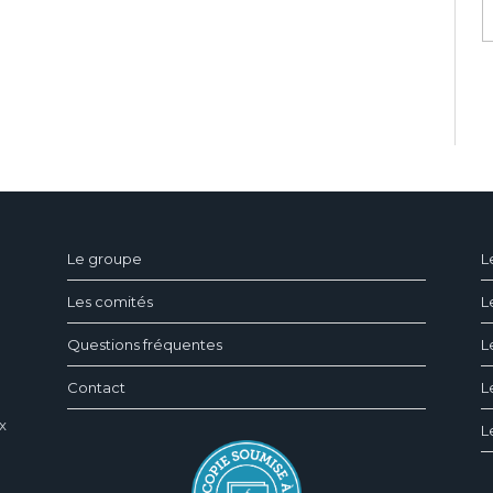
ndeau des cookies
Le groupe
L
Les comités
L
Questions fréquentes
L
Contact
L
x
L