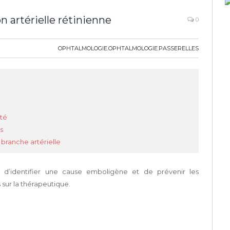
n artérielle rétinienne
0
OPHTALMOLOGIE
,
OPHTALMOLOGIE
,
PASSERELLES
uté
s
 branche artérielle
d’identifier une cause emboligène et de prévenir les
 sur la thérapeutique.