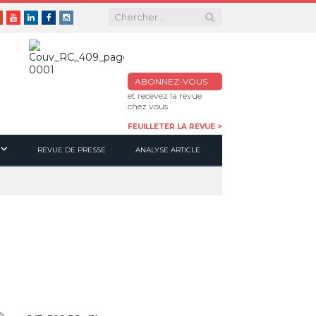
er
Google+
Youtube
Linkedin
Facebook
Instagram
ABONNEZ-VOUS
et recevez la revue
chez vous
FEUILLETER LA REVUE >
REVUE DE PRESSE
ANALYSE ARTICLE