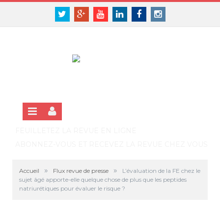
Panneau de gestion des cookies
SE CONNECTER
Twitter
Google+
Youtube
Linkedin
Facebook
Instagram
S'INSCRIRE GRATUITEMENT À LA VERSION EN LIGNE
FEUILLETEZ LA REVUE EN LIGNE
ABONNEZ-VOUS ET RECEVEZ LA REVUE CHEZ VOUS
»
»
Accueil
Flux revue de presse
L’évaluation de la FE chez le
sujet âgé apporte-elle quelque chose de plus que les peptides
natriurétiques pour évaluer le risque ?