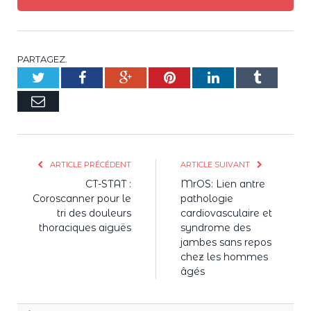
PARTAGEZ.
Twitter
Facebook
Google+
Pinterest
LinkedIn
Tumblr
E-
mail
ARTICLE PRÉCÉDENT
ARTICLE SUIVANT
CT-STAT :
MrOS: Lien antre
Coroscanner pour le
pathologie
tri des douleurs
cardiovasculaire et
thoraciques aiguës
syndrome des
jambes sans repos
chez les hommes
âgés