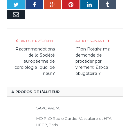
Twitter
Facebook
Google+
Pinterest
LinkedIn
Tumblr
E-
mail
ARTICLE PRÉCÉDENT
ARTICLE SUIVANT
Recommandations
Mon Notaire me
de la Société
demande de
européenne de
procéder par
cardiologie : quoi de
virement. Est-ce
neuf ?
obligatoire ?
À PROPOS DE L’AUTEUR
SAPOVAL M.
MD PhD Radio Cardio-Vasculaire et HTA
HEGP, Paris