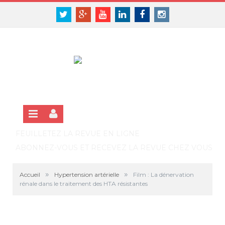
Panneau de gestion des cookies
SE CONNECTER
Twitter
Google+
Youtube
Linkedin
Facebook
Instagram
S'INSCRIRE GRATUITEMENT À LA VERSION EN LIGNE
FEUILLETEZ LA REVUE EN LIGNE
ABONNEZ-VOUS ET RECEVEZ LA REVUE CHEZ VOUS
»
»
Accueil
Hypertension artérielle
Film : La dénervation
rénale dans le traitement des HTA résistantes