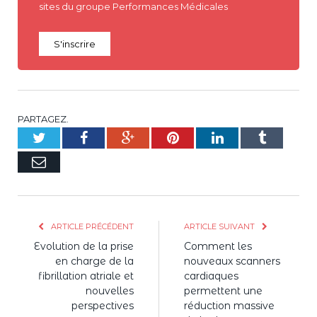
sites du groupe Performances Médicales
S'inscrire
PARTAGEZ.
Twitter
Facebook
Google+
Pinterest
LinkedIn
Tumblr
E-
mail
ARTICLE PRÉCÉDENT
ARTICLE SUIVANT
Evolution de la prise
Comment les
en charge de la
nouveaux scanners
fibrillation atriale et
cardiaques
nouvelles
permettent une
perspectives
réduction massive