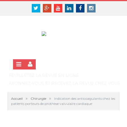
Panneau de gestion des cookies
SE CONNECTER
Twitter
Google+
Youtube
Linkedin
Facebook
Instagram
S'INSCRIRE GRATUITEMENT À LA VERSION EN LIGNE
FEUILLETEZ LA REVUE EN LIGNE
ABONNEZ-VOUS ET RECEVEZ LA REVUE CHEZ VOUS
»
»
Accueil
Chirurgie
Indication des anticoagulants chez les
patients porteurs de prothèse valvulaire cardiaque