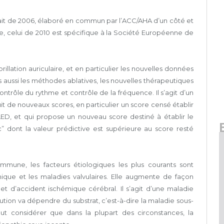
it de 2006, élaboré en commun par l’ACC/AHA d’un côté et
e, celui de 2010 est spécifique à la Société Européenne de
illation auriculaire, et en particulier les nouvelles données
aussi les méthodes ablatives, les nouvelles thérapeutiques
ontrôle du rythme et contrôle de la fréquence. Il s’agit d’un
uit de nouveaux scores, en particulier un score censé établir
ED, et qui propose un nouveau score destiné à établir le
 dont la valeur prédictive est supérieure au score resté
 commune, les facteurs étiologiques les plus courants sont
émique et les maladies valvulaires. Elle augmente de façon
 et d’accident ischémique cérébral. Il s’agit d’une maladie
lution va dépendre du substrat, c’est-à-dire la maladie sous-
aut considérer que dans la plupart des circonstances, la