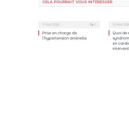
CELA POURRAIT VOUS INTÉRESSER
11 MAI 2026
0
10 MAI 202
Prise en charge de
Quoi de 
l’hypertension artérielle
syndrome
en cardi
intervent