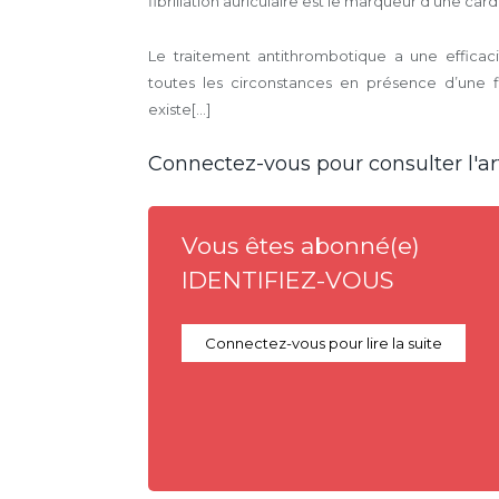
fibrillation auriculaire est le marqueur d’une car
Le traitement antithrombotique a une efficac
toutes les circonstances en présence d’une fib
existe[...]
Connectez-vous pour consulter l'art
Vous êtes abonné(e)
IDENTIFIEZ-VOUS
Connectez-vous pour lire la suite