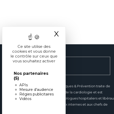
X
Masquer le ba
Ce site utilise des
cookies et vous donne
le contrôle sur ceux que
vous souhaitez activer
Nos partenaires
(5)
APIs
Réalités Cardiologiques & Prévention traite de
Mesure d'audience
tous les domaines de la cardiologie et est
Régies publicitaires
destinée aux cardiologues hospitaliers et libérau
Vidéos
mais également aux internes et aux chefs de
clinique.