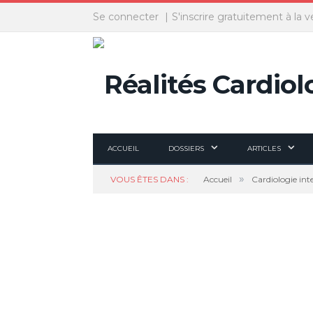
Panneau de gestion des cookies
Se connecter
S'inscrire gratuitement à la v
ACCUEIL
DOSSIERS
ARTICLES
»
VOUS ÊTES DANS :
Accueil
Cardiologie int