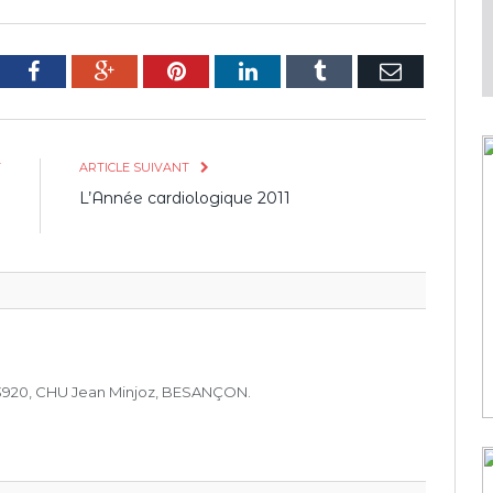
tter
Facebook
Google+
Pinterest
LinkedIn
Tumblr
E-
mail
T
ARTICLE SUIVANT
e
L’Année cardiologique 2011
?
A3920, CHU Jean Minjoz, BESANÇON.