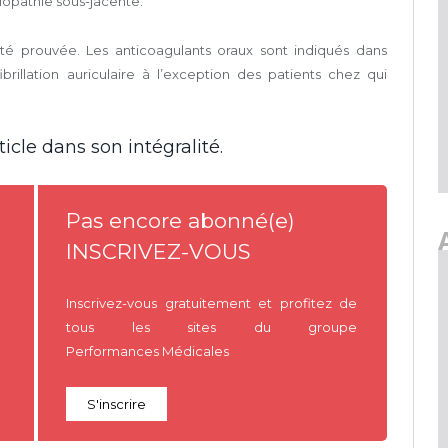
diopathie sous-jacente.
ité prouvée. Les anticoagulants oraux sont indiqués dans
rillation auriculaire à l’exception des patients chez qui
icle dans son intégralité.
Pas encore abonné(e)
INSCRIVEZ-VOUS
Inscrivez-vous gratuitement et profitez de
tous les sites du groupe
Performances Médicales
S'inscrire