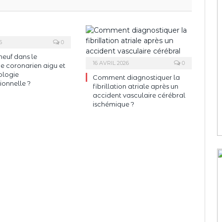
6
0
neuf dans le
16 AVRIL 2026
0
 coronarien aigu et
ologie
Comment diagnostiquer la
ionnelle ?
fibrillation atriale après un
accident vasculaire cérébral
ischémique ?