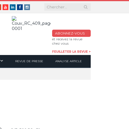
er
Google+
Youtube
Linkedin
Facebook
Instagram
ABONNEZ-VOUS
et recevez la revue
chez vous
FEUILLETER LA REVUE >
REVUE DE PRESSE
ANALYSE ARTICLE