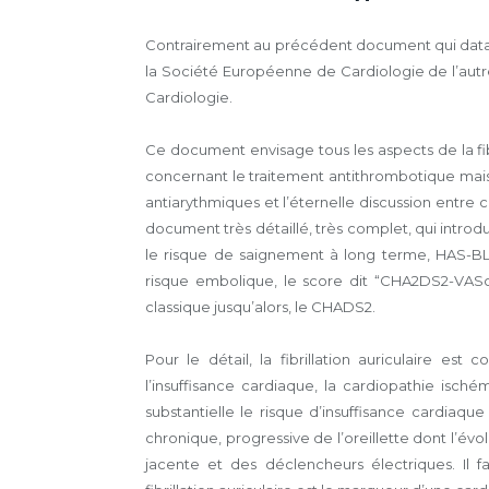
Contrairement au précédent document qui data
la Société Européenne de Cardiologie de l’autr
Cardiologie.
Ce document envisage tous les aspects de la fibr
concernant le traitement antithrombotique mais 
antiarythmiques et l’éternelle discussion entre c
document très détaillé, très complet, qui introd
le risque de saignement à long terme, HAS-BL
risque embolique, le score dit “CHA2DS2-VASc”
classique jusqu’alors, le CHADS2.
Pour le détail, la fibrillation auriculaire est
l’insuffisance cardiaque, la cardiopathie isch
substantielle le risque d’insuffisance cardiaque
chronique, progressive de l’oreillette dont l’évo
jacente et des déclencheurs électriques. Il f