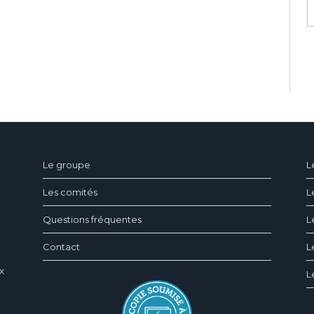
ndeau des cookies
Le groupe
L
Les comités
L
Questions fréquentes
L
Contact
L
x
L