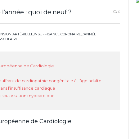
’année : quoi de neuf ?
0
NSION ARTÉRIELLE
,
INSUFFISANCE CORONAIRE
,
L’ANNÉE
ASCULAIRE
uropéenne de Cardiologie
ouffrant de cardiopathie congénitale à l’âge adulte
ans l’insuffisance cardiaque
ascularisation myocardique
uropéenne de Cardiologie