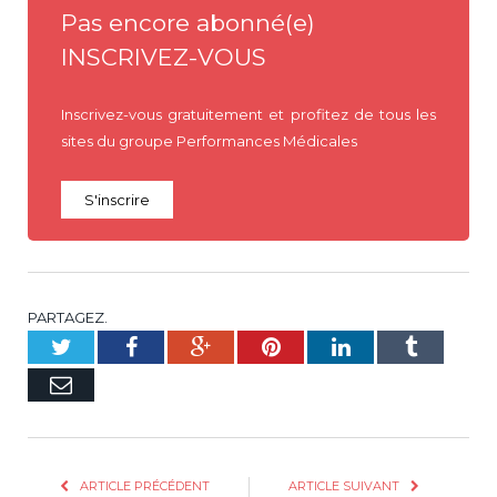
Pas encore abonné(e)
INSCRIVEZ-VOUS
Inscrivez-vous gratuitement et profitez de tous les
sites du groupe Performances Médicales
S'inscrire
PARTAGEZ.
Twitter
Facebook
Google+
Pinterest
LinkedIn
Tumblr
E-
mail
ARTICLE PRÉCÉDENT
ARTICLE SUIVANT