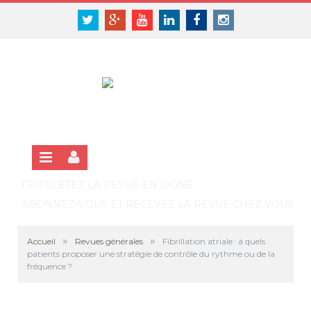
Panneau de gestion des cookies
SE CONNECTER
Twitter
Google+
Youtube
Linkedin
Facebook
Instagram
S'INSCRIRE GRATUITEMENT À LA VERSION EN LIGNE
FEUILLETEZ LA REVUE EN LIGNE
ABONNEZ-VOUS ET RECEVEZ LA REVUE CHEZ VOUS
»
»
Accueil
Revues générales
Fibrillation atriale : à quels
patients proposer une stratégie de contrôle du rythme ou de la
fréquence ?