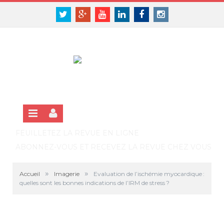
Panneau de gestion des cookies
SE CONNECTER
Twitter
Google+
Youtube
Linkedin
Facebook
Instagram
S'INSCRIRE GRATUITEMENT À LA VERSION EN LIGNE
FEUILLETEZ LA REVUE EN LIGNE
ABONNEZ-VOUS ET RECEVEZ LA REVUE CHEZ VOUS
»
»
Accueil
Imagerie
Evaluation de l’ischémie myocardique :
quelles sont les bonnes indications de l’IRM de stress ?