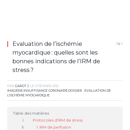
Evaluation de l’ischémie
2
myocardique : quelles sont les
bonnes indications de l’IRM de
stress ?
PAR
GAROT J.
LE
3 FÉVRIER 2012
IMAGERIE
,
INSUFFISANCE CORONAIRE
,
DOSSIER : EVALUATION DE
L’ISCHÉMIE MYOCARDIQUE
Table des matières
Protocoles d’IRM de stress
1. IRM de perfusion