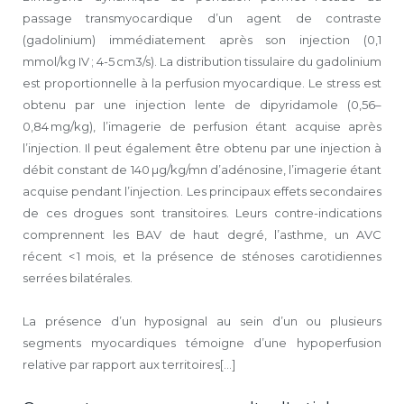
passage transmyocardique d’un agent de contraste
(gadolinium) immédiatement après son injection (0,1
mmol/kg IV ; 4-5 cm3/s). La distribution tissulaire du gadolinium
est proportionnelle à la perfusion myocardique. Le stress est
obtenu par une injection lente de dipyridamole (0,56–
0,84 mg/kg), l’imagerie de perfusion étant acquise après
l’injection. Il peut également être obtenu par une injection à
débit constant de 140 µg/kg/mn d’adénosine, l’imagerie étant
acquise pendant l’injection. Les principaux effets secondaires
de ces drogues sont transitoires. Leurs contre-indications
comprennent les BAV de haut degré, l’asthme, un AVC
récent < 1 mois, et la présence de sténoses carotidiennes
serrées bilatérales.
La présence d’un hyposignal au sein d’un ou plusieurs
segments myocardiques témoigne d’une hypoperfusion
relative par rapport aux territoires[...]