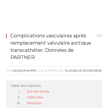
Complications vasculaires après
0
remplacement valvulaire aortique
transcathéter: Données de
PARTNER
PAR
LECOCQ PHILIPPE
LE
22 OCTOBRE 2012
FLUX REVUE DE PRESSE
,
RP
Table des matières
But de l’étude
Méthodes
Résultats