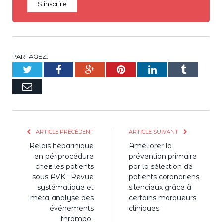
S'inscrire
PARTAGEZ.
Twitter
Facebook
Google+
Pinterest
LinkedIn
Tumblr
E-
mail
ARTICLE PRÉCÉDENT
ARTICLE SUIVANT
Relais héparinique
Améliorer la
en périprocédure
prévention primaire
chez les patients
par la sélection de
sous AVK : Revue
patients coronariens
systématique et
silencieux grâce à
méta-analyse des
certains marqueurs
événements
cliniques
thrombo-