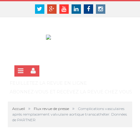
Panneau de gestion des cookies
SE CONNECTER
Twitter
Google+
Youtube
Linkedin
Facebook
Instagram
S'INSCRIRE GRATUITEMENT À LA VERSION EN LIGNE
FEUILLETEZ LA REVUE EN LIGNE
ABONNEZ-VOUS ET RECEVEZ LA REVUE CHEZ VOUS
»
»
Accueil
Flux revue de presse
Complications vasculaires
après remplacement valvulaire aortique transcathéter: Données
de PARTNER