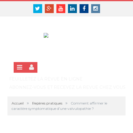
Panneau de gestion des cookies
SE CONNECTER
Twitter
Google+
Youtube
Linkedin
Facebook
Instagram
S'INSCRIRE GRATUITEMENT À LA VERSION EN LIGNE
FEUILLETEZ LA REVUE EN LIGNE
ABONNEZ-VOUS ET RECEVEZ LA REVUE CHEZ VOUS
»
»
Accueil
Repères pratiques
Comment affirmer le
caractère symptomatique d’une valvulopathie ?