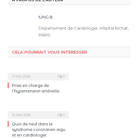
IUNG B.
Département de Cardiologie, Hôpital Bichat,
PARIS.
CELA POURRAIT VOUS INTÉRESSER
11 MAI 2026
0
Prise en charge de
l’hypertension artérielle
10 MAI 2026
0
Quoi de neuf dans le
syndrome coronarien aigu
et en cardiologie