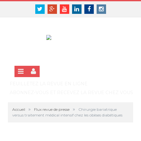
Panneau de gestion des cookies
SE CONNECTER
Twitter
Google+
Youtube
Linkedin
Facebook
Instagram
S'INSCRIRE GRATUITEMENT À LA VERSION EN LIGNE
FEUILLETEZ LA REVUE EN LIGNE
ABONNEZ-VOUS ET RECEVEZ LA REVUE CHEZ VOUS
»
»
Accueil
Flux revue de presse
Chirurgie bariatrique
versus traitement médical intensif chez les obèses diabétiques