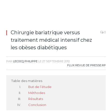
Chirurgie bariatrique versus
0
traitement médical intensif chez
les obèses diabétiques
PAR
LECOCQ PHILIPPE
LE
27 SEPTEMBRE 2012
FLUX REVUE DE PRESSE
,
RP
Table des matières
But de l’étude
Méthodes
Résultats
Conclusion