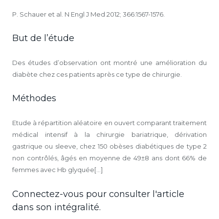
P. Schauer et al. N Engl J Med 2012; 366:1567-1576.
But de l’étude
Des études d’observation ont montré une amélioration du
diabète chez ces patients après ce type de chirurgie.
Méthodes
Etude à répartition aléatoire en ouvert comparant traitement
médical intensif à la chirurgie bariatrique, dérivation
gastrique ou sleeve, chez 150 obèses diabétiques de type 2
non contrôlés, âgés en moyenne de 49±8 ans dont 66% de
femmes avec Hb glyquée[...]
Connectez-vous pour consulter l'article
dans son intégralité.