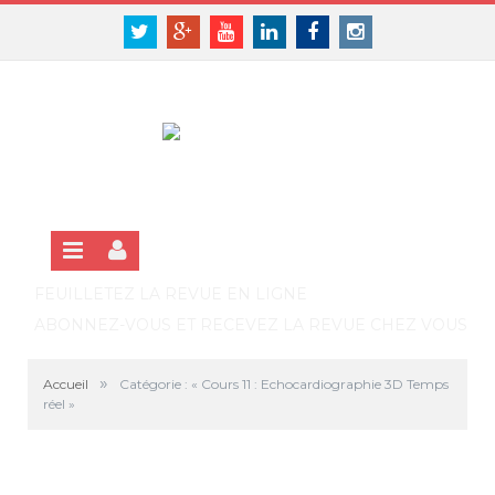
Panneau de gestion des cookies
SE CONNECTER
Twitter
Google+
Youtube
Linkedin
Facebook
Instagram
S'INSCRIRE GRATUITEMENT À LA VERSION EN LIGNE
FEUILLETEZ LA REVUE EN LIGNE
ABONNEZ-VOUS ET RECEVEZ LA REVUE CHEZ VOUS
»
Accueil
Catégorie : « Cours 11 : Echocardiographie 3D Temps
réel »