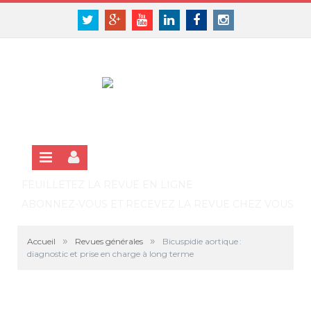
Panneau de gestion des cookies
SE CONNECTER
Twitter
Google+
Youtube
Linkedin
Facebook
Instagram
S'INSCRIRE GRATUITEMENT À LA VERSION EN LIGNE
FEUILLETEZ LA REVUE EN LIGNE
ABONNEZ-VOUS ET RECEVEZ LA REVUE CHEZ VOUS
»
»
Accueil
Revues générales
Bicuspidie aortique :
diagnostic et prise en charge à long terme