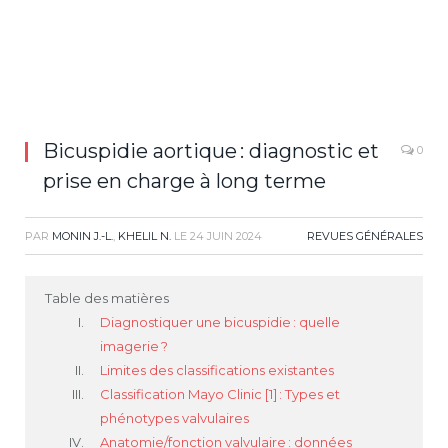
Bicuspidie aortique : diagnostic et
0
prise en charge à long terme
PAR
MONIN J.-L.
,
KHELIL N.
LE
24 JUIN 2024
REVUES GÉNÉRALES
Table des matières
Diagnostiquer une bicuspidie : quelle
imagerie ?
Limites des classifications existantes
Classification Mayo Clinic [1] : Types et
phénotypes valvulaires
Anatomie/fonction valvulaire : données