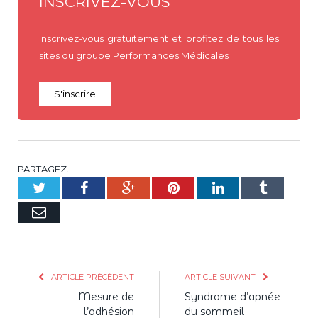
INSCRIVEZ-VOUS
Inscrivez-vous gratuitement et profitez de tous les
sites du groupe Performances Médicales
S'inscrire
PARTAGEZ.
Twitter
Facebook
Google+
Pinterest
LinkedIn
Tumblr
E-
mail
ARTICLE PRÉCÉDENT
ARTICLE SUIVANT
Mesure de
Syndrome d’apnée
l’adhésion
du sommeil