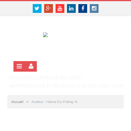
Panneau de gestion des cookies
SE CONNECTER
Twitter
Google+
Youtube
Linkedin
Facebook
Instagram
S'INSCRIRE GRATUITEMENT À LA VERSION EN LIGNE
FEUILLETEZ LA REVUE EN LIGNE
ABONNEZ-VOUS ET RECEVEZ LA REVUE CHEZ VOUS
»
Accueil
Auteur : Halna Du Fretay X.