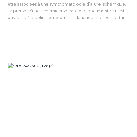
être associées à une symptomatologie d’allure ischémique.
La preuve d’une ischémie myocardique documentée n’est
pas facile à établir. Les recommandations actuelles, mettant
en première ligne la correction chirurgicale pour les CCA
symptomatiques, manquent de données contrôlées.
L’évaluation du lien de causalité entre la symptomatologie
décrite et la CCA est une étape importante dans l’algorithme
décisionnel, car une association fortuite est possible.
La prise en charge peut être différente selon l’âge. La
correction percutanée semble émerger mais doit être
évaluée à large échelle et suffisamment longtemps. Si la
mise en place d’études randomisées paraît délicate, la
construction de larges registres multicentriques
observationnels est nécessaire pour améliorer à terme la
prise en charge des CCA symptomatiques.