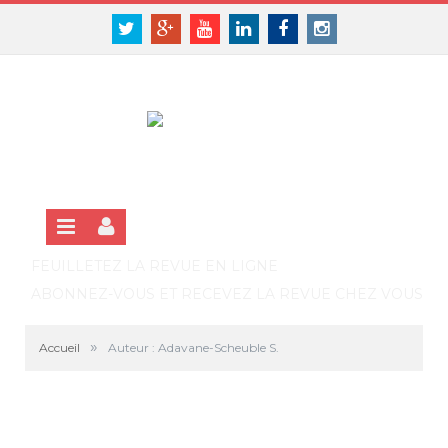
Panneau de gestion des cookies
SE CONNECTER
Twitter
Google+
Youtube
Linkedin
Facebook
Instagram
S'INSCRIRE GRATUITEMENT À LA VERSION EN LIGNE
FEUILLETEZ LA REVUE EN LIGNE
ABONNEZ-VOUS ET RECEVEZ LA REVUE CHEZ VOUS
»
Accueil
Auteur : Adavane-Scheuble S.