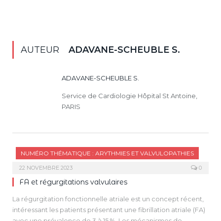
AUTEUR
ADAVANE-SCHEUBLE S.
ADAVANE-SCHEUBLE S.
Service de Cardiologie Hôpital St Antoine,
PARIS
NUMÉRO THÉMATIQUE : ARYTHMIES ET VALVULOPATHIES
22 NOVEMBRE 2023
0
FA et régurgitations valvulaires
La régurgitation fonctionnelle atriale est un concept récent,
intéressant les patients présentant une fibrillation atriale (FA)
avec une prévalence de 3 à 15 %. Les mécanismes de