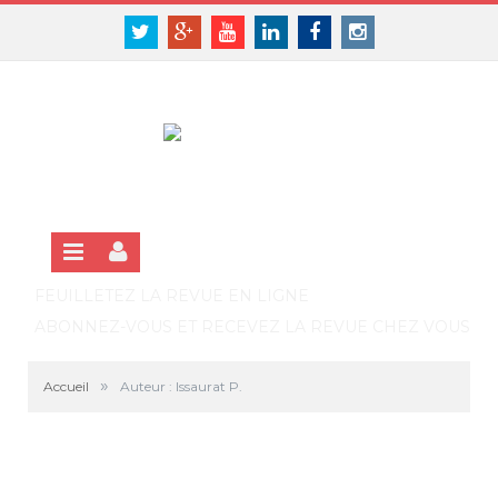
Panneau de gestion des cookies
SE CONNECTER
Twitter
Google+
Youtube
Linkedin
Facebook
Instagram
S'INSCRIRE GRATUITEMENT À LA VERSION EN LIGNE
FEUILLETEZ LA REVUE EN LIGNE
ABONNEZ-VOUS ET RECEVEZ LA REVUE CHEZ VOUS
»
Accueil
Auteur : Issaurat P.