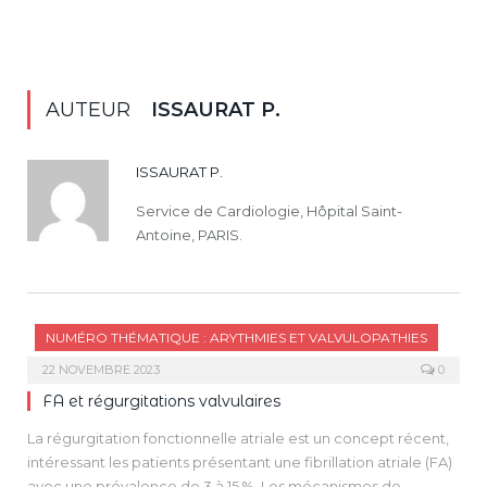
AUTEUR
ISSAURAT P.
ISSAURAT P.
Service de Cardiologie, Hôpital Saint-
Antoine, PARIS.
NUMÉRO THÉMATIQUE : ARYTHMIES ET VALVULOPATHIES
22 NOVEMBRE 2023
0
FA et régurgitations valvulaires
La régurgitation fonctionnelle atriale est un concept récent,
intéressant les patients présentant une fibrillation atriale (FA)
avec une prévalence de 3 à 15 %. Les mécanismes de