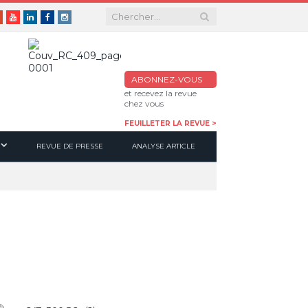
er
Google+
Youtube
Linkedin
Facebook
Instagram
ABONNEZ-VOUS
et recevez la revue
chez vous
FEUILLETER LA REVUE >
REVUE DE PRESSE
ANALYSE ARTICLE