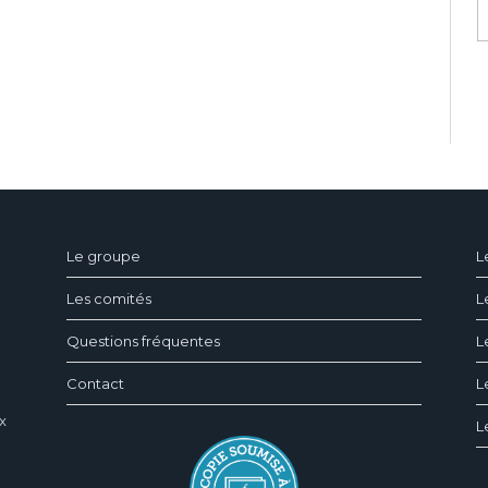
ndeau des cookies
Le groupe
L
Les comités
L
Questions fréquentes
L
Contact
L
x
L