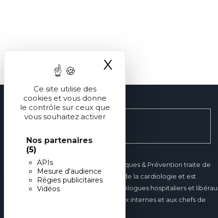
X
Masquer le ba
Ce site utilise des
cookies et vous donne
le contrôle sur ceux que
vous souhaitez activer
Nos partenaires
(5)
APIs
Réalités Cardiologiques & Prévention traite de
Mesure d'audience
tous les domaines de la cardiologie et est
Régies publicitaires
destinée aux cardiologues hospitaliers et libérau
Vidéos
mais également aux internes et aux chefs de
clinique.