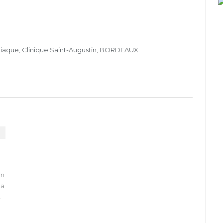
iaque, Clinique Saint-Augustin, BORDEAUX.
on
La
e