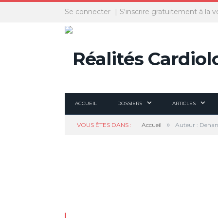
Panneau de gestion des cookies
Se connecter
S'inscrire gratuitement à la v
ACCUEIL
DOSSIERS
ARTICLES
»
VOUS ÊTES DANS :
Accueil
Auteur : Dehan