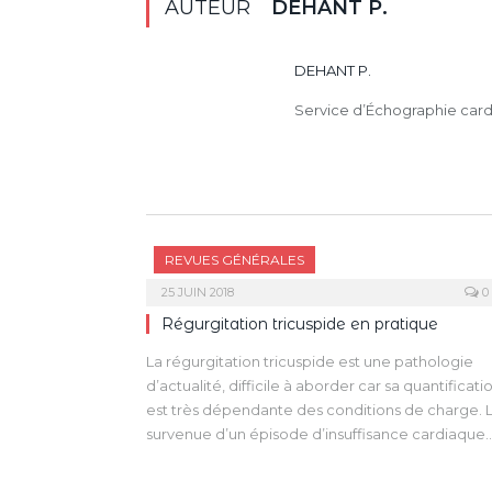
AUTEUR
DEHANT P.
DEHANT P.
Service d’Échographie card
REVUES GÉNÉRALES
25 JUIN 2018
0
Régurgitation tricuspide en pratique
La régurgitation tricuspide est une pathologie
d’actualité, difficile à aborder car sa quantificati
est très dépendante des conditions de charge. 
survenue d’un épisode d’insuffisance cardiaque
droite avec insuffisance tricuspide (IT) important
est un élément déterminant de la discussion