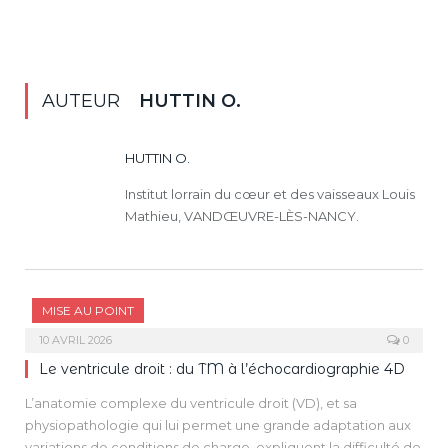
AUTEUR
HUTTIN O.
HUTTIN O.
Institut lorrain du cœur et des vaisseaux Louis
Mathieu, VANDŒUVRE-LÈS-NANCY.
MISE AU POINT
10 AVRIL 2026
0
Le ventricule droit : du TM à l’échocardiographie 4D
L’anatomie complexe du ventricule droit (VD), et sa
physiopathologie qui lui permet une grande adaptation aux
variations de conditions de charge, expliquent la difficulté de