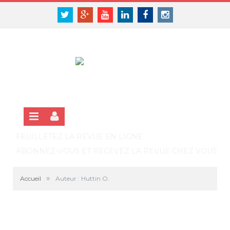
Panneau de gestion des cookies
SE CONNECTER
Twitter
Google+
Youtube
Linkedin
Facebook
Instagram
S'INSCRIRE GRATUITEMENT À LA VERSION EN LIGNE
FEUILLETEZ LA REVUE EN LIGNE
ABONNEZ-VOUS ET RECEVEZ LA REVUE CHEZ VOUS
»
Accueil
Auteur : Huttin O.