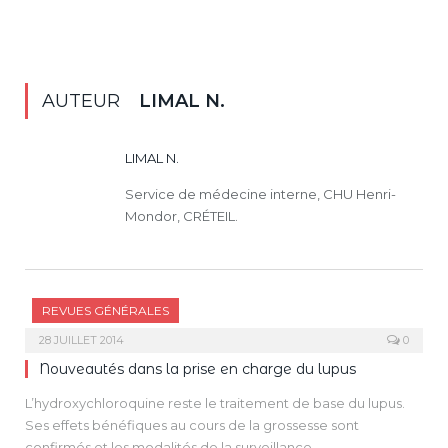
AUTEUR
LIMAL N.
LIMAL N.
Service de médecine interne, CHU Henri-
Mondor, CRÉTEIL.
REVUES GÉNÉRALES
28 JUILLET 2014
0
Nouveautés dans la prise en charge du lupus
L’hydroxychloroquine reste le traitement de base du lupus.
Ses effets bénéfiques au cours de la grossesse sont
confirmés et les modalités de la surveillance