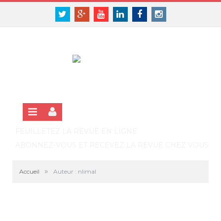
Panneau de gestion des cookies
SE CONNECTER
Twitter
Google+
Youtube
Linkedin
Facebook
Instagram
S'INSCRIRE GRATUITEMENT À LA VERSION EN LIGNE
FEUILLETEZ LA REVUE EN LIGNE
ABONNEZ-VOUS ET RECEVEZ LA REVUE CHEZ VOUS
»
Accueil
Auteur : nlimal