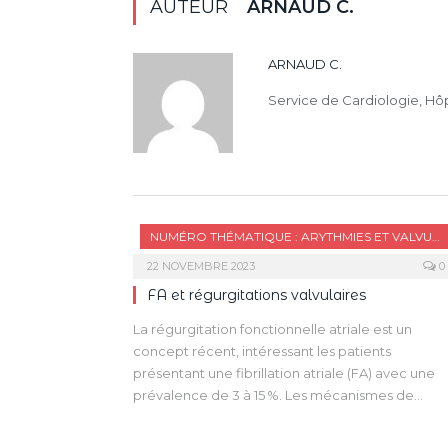
AUTEUR
ARNAUD C.
ARNAUD C.
Service de Cardiologie, Hôp
NUMÉRO THÉMATIQUE : ARYTHMIES ET VALVULOPATHIES
22 NOVEMBRE 2023
0
FA et régurgitations valvulaires
La régurgitation fonctionnelle atriale est un
concept récent, intéressant les patients
présentant une fibrillation atriale (FA) avec une
prévalence de 3 à 15 %. Les mécanismes de
remodelage valvulaire mis en évidence dans la 
consistent en une dilatation annulaire associée à