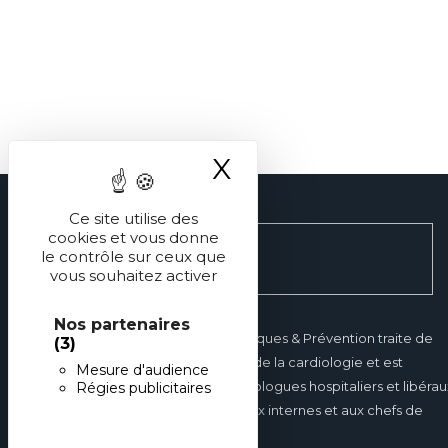
X
Masquer le ba
Ce site utilise des
cookies et vous donne
le contrôle sur ceux que
vous souhaitez activer
Nos partenaires
Réalités Cardiologiques & Prévention traite de
(3)
tous les domaines de la cardiologie et est
Mesure d'audience
destinée aux cardiologues hospitaliers et libérau
Régies publicitaires
mais également aux internes et aux chefs de
clinique.