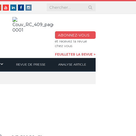
er
Google+
Youtube
Linkedin
Facebook
Instagram
ABONNEZ-VOUS
et recevez la revue
chez vous
FEUILLETER LA REVUE >
REVUE DE PRESSE
ANALYSE ARTICLE