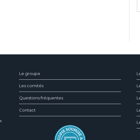
ndeau des cookies
Le groupe
L
Les comités
L
Questions fréquentes
L
Contact
L
x
L