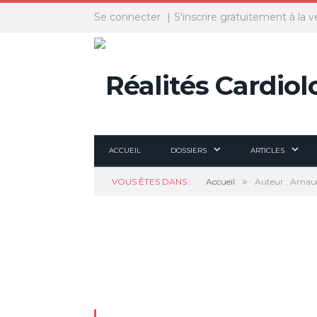
Panneau de gestion des cookies
Se connecter
S'inscrire gratuitement à la v
ACCUEIL
DOSSIERS
ARTICLES
»
VOUS ÊTES DANS :
Accueil
Auteur : Arnau