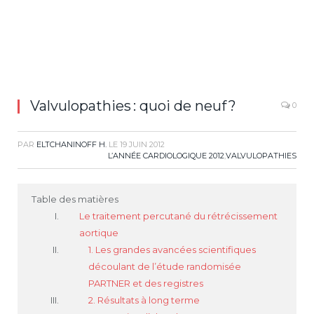
Valvulopathies : quoi de neuf ?
0
PAR
ELTCHANINOFF H.
LE
19 JUIN 2012
L’ANNÉE CARDIOLOGIQUE 2012
,
VALVULOPATHIES
Table des matières
Le traitement percutané du rétrécissement
aortique
1. Les grandes avancées scientifiques
découlant de l’étude randomisée
PARTNER et des registres
2. Résultats à long terme