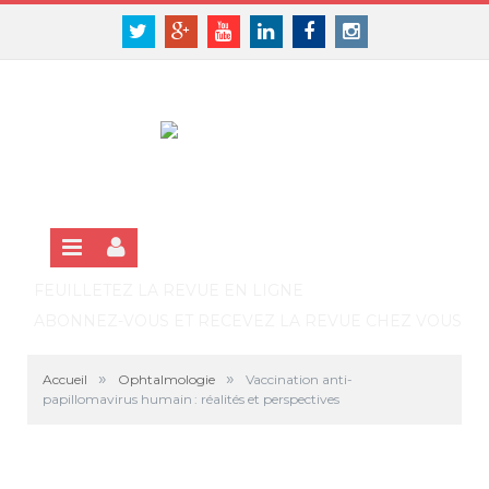
Panneau de gestion des cookies
SE CONNECTER
Twitter
Google+
Youtube
Linkedin
Facebook
Instagram
S'INSCRIRE GRATUITEMENT À LA VERSION EN LIGNE
FEUILLETEZ LA REVUE EN LIGNE
ABONNEZ-VOUS ET RECEVEZ LA REVUE CHEZ VOUS
»
»
Accueil
Ophtalmologie
Vaccination anti-
papillomavirus humain : réalités et perspectives