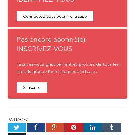
Connectez-vous pour lire la suite
Pas encore abonné(e)
INSCRIVEZ-VOUS
Inscrivez-vous gratuitement et profitez de tous les
sites du groupe Performances Médicales
S'inscrire
PARTAGEZ.
Twitter
Facebook
Google+
Pinterest
LinkedIn
Tumblr