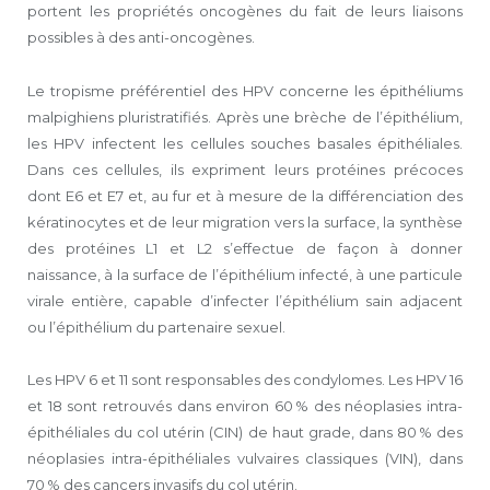
portent les propriétés oncogènes du fait de leurs liaisons
possibles à des anti-oncogènes.
Le tropisme préférentiel des HPV concerne les épithéliums
malpighiens pluristratifiés. Après une brèche de l’épithélium,
les HPV infectent les cellules souches basales épithéliales.
Dans ces cellules, ils expriment leurs protéines précoces
dont E6 et E7 et, au fur et à mesure de la différenciation des
kératinocytes et de leur migration vers la surface, la synthèse
des protéines L1 et L2 s’effectue de façon à donner
naissance, à la surface de l’épithélium infecté, à une particule
virale entière, capable d’infecter l’épithélium sain adjacent
ou l’épithélium du partenaire sexuel.
Les HPV 6 et 11 sont responsables des condylomes. Les HPV 16
et 18 sont retrouvés dans environ 60 % des néoplasies intra-
épithéliales du col utérin (CIN) de haut grade, dans 80 % des
néoplasies intra-épithéliales vulvaires classiques (VIN), dans
70 % des cancers invasifs du col utérin.