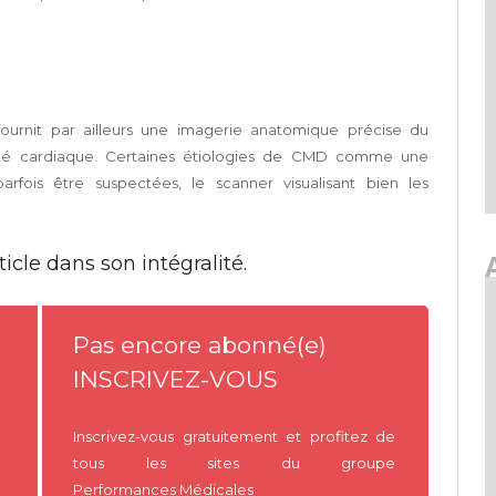
fournit par ailleurs une imagerie anatomique précise du
ité cardiaque. Certaines étiologies de CMD comme une
fois être suspectées, le scanner visualisant bien les
icle dans son intégralité.
Pas encore abonné(e)
INSCRIVEZ-VOUS
Inscrivez-vous gratuitement et profitez de
tous les sites du groupe
Performances Médicales