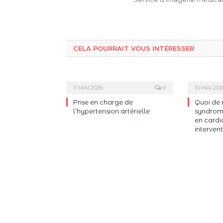
CELA POURRAIT VOUS INTÉRESSER
11 MAI 2026
0
10 MAI 202
Prise en charge de
Quoi de 
l’hypertension artérielle
syndrome
en cardi
intervent