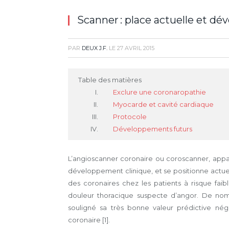
Scanner : place actuelle et d
PAR
DEUX J.F.
LE
27 AVRIL 2015
Table des matières
Exclure une coronaropathie
Myocarde et cavité cardiaque
Protocole
Développements futurs
L’angioscanner coronaire ou coroscanner, appa
développement clinique, et se positionne actu
des coronaires chez les patients à risque fai
douleur thoracique suspecte d’angor. De nom
souligné sa très bonne valeur prédictive né
coronaire [1].