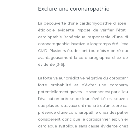
Exclure une coronaropathie
La découverte d’une cardiomyopathie dilatée (
étiologie évidente impose de vérifier l’ét
cardiopathie ischémique responsable d’une dil
coronarographie invasive a longtemps été l’ex
CMD. Plusieurs études ont toutefois montré que
avantageusement la coronarographie chez des
évidente [3-6].
La forte valeur prédictive négative du corosca
forte probabilité et d’éviter une coronaro
potentiellement graves. Le scanner est par aille
l’évaluation précise de leur sévérité est souvent d
que plusieurs travaux ont montré qu’un score cal
présence d’une coronaropathie chez des patien
considèrent donc que le coroscanner est un ex
cardiaque systolique sans cause évidente chez