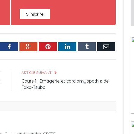
S'inscrire
tter
Facebook
Google+
Pinterest
LinkedIn
Tumblr
E-
mail
T
ARTICLE SUIVANT
s
Cours 1 : Imagerie et cardiomyopathie de
e
Tako-Tsubo
e, CHU Henri Mondor, CRETEIL.