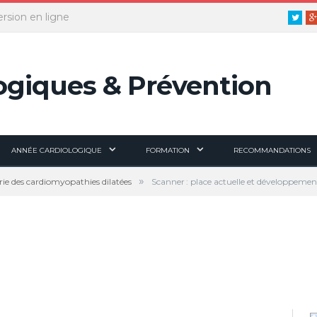
ersion en ligne
Twitt
ANNÉE CARDIOLOGIQUE
FORMATION
RECOMMANDATIONS
»
rie des cardiomyopathies dilatées
Scanner : place actuelle et développemen