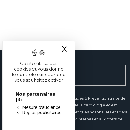
X
Masquer le ba
Ce site utilise des
cookies et vous donne
le contrôle sur ceux que
vous souhaitez activer
Nos partenaires
Réalités Cardiologiques & Prévention traite de
(3)
tous les domaines de la cardiologie et est
Mesure d'audience
destinée aux cardiologues hospitaliers et libérau
Régies publicitaires
mais également aux internes et aux chefs de
clinique.