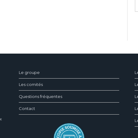
ndeau des cookies
Le groupe
L
Les comités
L
Questions fréquentes
L
Contact
L
x
L