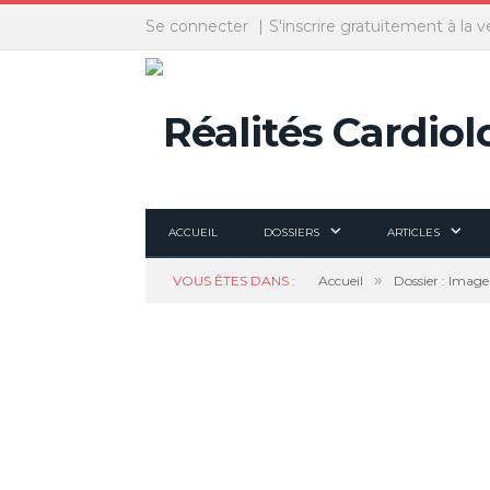
Panneau de gestion des cookies
Se connecter
S'inscrire gratuitement à la v
ACCUEIL
DOSSIERS
ARTICLES
»
VOUS ÊTES DANS :
Accueil
Dossier : Image