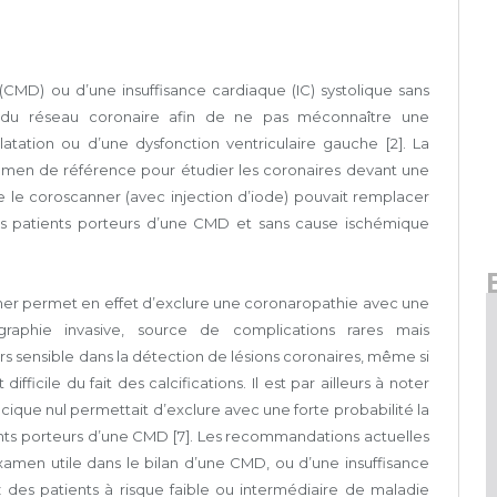
CMD) ou d’une insuffisance cardiaque (IC) systolique sans
at du réseau coronaire afin de ne pas méconnaître une
atation ou d’une dysfonction ventriculaire gauche [2]. La
amen de référence pour étudier les coronaires devant une
 le coroscanner (avec injection d’iode) pouvait remplacer
 patients porteurs d’une CMD et sans cause ischémique
nner permet en effet d’exclure une coronaropathie avec une
graphie invasive, source de complications rares mais
urs sensible dans la détection de lésions coronaires, même si
ifficile du fait des calcifications. Il est par ailleurs à noter
cique nul permettait d’exclure avec une forte probabilité la
ts porteurs d’une CMD [7]. Les recommandations actuelles
amen utile dans le bilan d’une CMD, ou d’une insuffisance
 des patients à risque faible ou intermédiaire de maladie