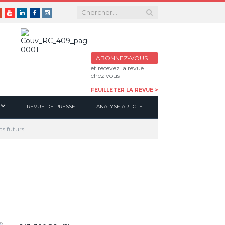
er
Google+
Youtube
Linkedin
Facebook
Instagram
ABONNEZ-VOUS
et recevez la revue
chez vous
FEUILLETER LA REVUE >
REVUE DE PRESSE
ANALYSE ARTICLE
ts futurs