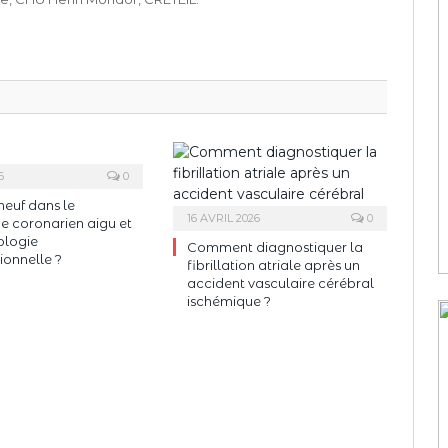
6
0
neuf dans le
16 AVRIL 2026
0
 coronarien aigu et
ologie
Comment diagnostiquer la
ionnelle ?
fibrillation atriale après un
accident vasculaire cérébral
ischémique ?