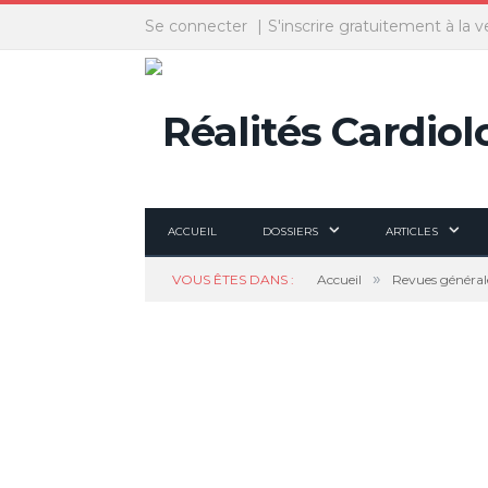
Panneau de gestion des cookies
Se connecter
S'inscrire gratuitement à la v
ACCUEIL
DOSSIERS
ARTICLES
»
VOUS ÊTES DANS :
Accueil
Revues général