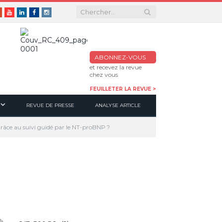
er
Google+
Youtube
Linkedin
Facebook
Instagram
ABONNEZ-VOUS
et recevez la revue
chez vous
FEUILLETER LA REVUE >
REVUE DE PRESSE
ANALYSE ARTICLE
râce au suivi guidé par le NT-proBNP ?