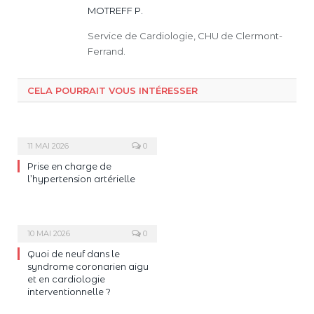
MOTREFF P.
Service de Cardiologie, CHU de Clermont-
Ferrand.
CELA POURRAIT VOUS INTÉRESSER
11 MAI 2026
0
Prise en charge de
l’hypertension artérielle
10 MAI 2026
0
Quoi de neuf dans le
syndrome coronarien aigu
et en cardiologie
interventionnelle ?