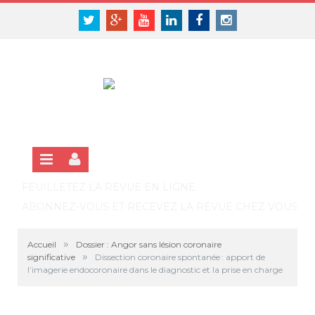
Panneau de gestion des cookies
SE CONNECTER
Twitter
Google+
Youtube
Linkedin
Facebook
Instagram
S'INSCRIRE GRATUITEMENT À LA VERSION EN LIGNE
FEUILLETEZ LA REVUE EN LIGNE
ABONNEZ-VOUS ET RECEVEZ LA REVUE CHEZ VOUS
»
Accueil
Dossier : Angor sans lésion coronaire
»
significative
Dissection coronaire spontanée : apport de
l’imagerie endocoronaire dans le diagnostic et la prise en charge