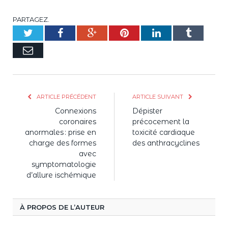
PARTAGEZ.
Twitter
Facebook
Google+
Pinterest
LinkedIn
Tumblr
E-
mail
ARTICLE PRÉCÉDENT
ARTICLE SUIVANT
Connexions
Dépister
coronaires
précocement la
anormales : prise en
toxicité cardiaque
charge des formes
des anthracyclines
avec
symptomatologie
d’allure ischémique
À PROPOS DE L’AUTEUR