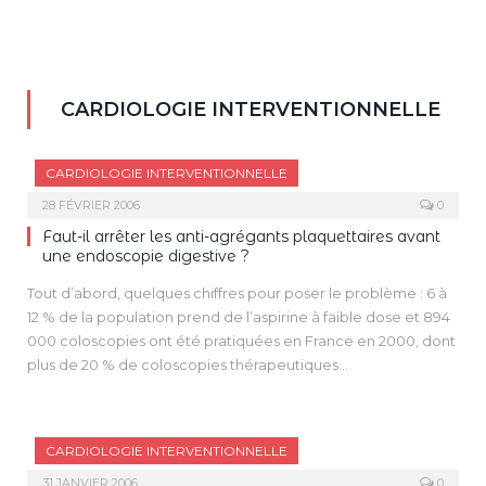
CARDIOLOGIE INTERVENTIONNELLE
CARDIOLOGIE INTERVENTIONNELLE
28 FÉVRIER 2006
0
Faut-il arrêter les anti-agrégants plaquettaires avant
une endoscopie digestive ?
Tout d’abord, quelques chiffres pour poser le problème : 6 à
12 % de la population prend de l’aspirine à faible dose et 894
000 coloscopies ont été pratiquées en France en 2000, dont
plus de 20 % de coloscopies thérapeutiques
(polypectomies), soit 224 133. Les complications de
l’endoscopie digestive sont rares (6 %), elles sont liées au
geste endoscopique et représentées en majorité par les
CARDIOLOGIE INTERVENTIONNELLE
hémorragies et les perforations. La prise en charge des
patients sous traitement anti-agrégant plaquettaire lors
31 JANVIER 2006
0