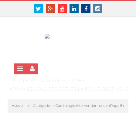
Panneau de gestion des cookies
SE CONNECTER
Twitter
Google+
Youtube
Linkedin
Facebook
Instagram
S'INSCRIRE GRATUITEMENT À LA VERSION EN LIGNE
FEUILLETEZ LA REVUE EN LIGNE
ABONNEZ-VOUS ET RECEVEZ LA REVUE CHEZ VOUS
»
Accueil
Catégorie : « Cardiologie interventionnelle »
(Page 8)